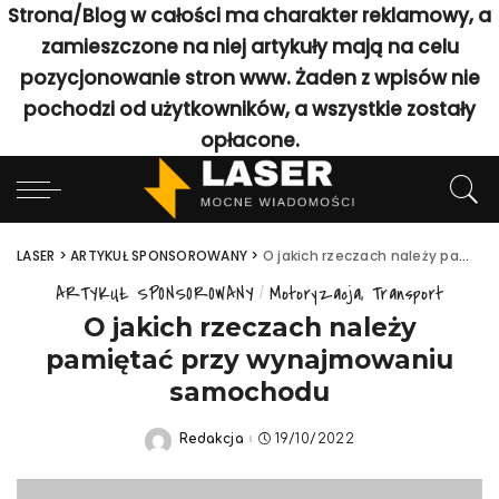
Strona/Blog w całości ma charakter reklamowy, a
zamieszczone na niej artykuły mają na celu
pozycjonowanie stron www. Żaden z wpisów nie
pochodzi od użytkowników, a wszystkie zostały
opłacone.
LASER
>
ARTYKUŁ SPONSOROWANY
>
O jakich rzeczach należy pamiętać przy wynajmowaniu samochodu
ARTYKUŁ SPONSOROWANY
Motoryzacja, Transport
O jakich rzeczach należy
pamiętać przy wynajmowaniu
samochodu
Redakcja
19/10/2022
Posted
by