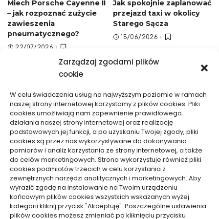
Miech Porsche Cayenne II
Jak spokojnie zaplanować
– jak rozpoznać zużycie
przejazd taxi w okolicy
zawieszenia
Starego Sącza
pneumatycznego?
15/06/2026
22/07/2026
Zarządzaj zgodami plików
cookie
W celu świadczenia usług na najwyższym poziomie w ramach
naszej strony internetowej korzystamy z plików cookies. Pliki
cookies umożliwiają nam zapewnienie prawidłowego
działania naszej strony internetowej oraz realizację
Motoryzacja, Transport
Motoryzacja, Transport
podstawowych jej funkcji, a po uzyskaniu Twojej zgody, pliki
cookies są przez nas wykorzystywane do dokonywania
Taxi w stronę Gródka nad
Auto bez OC: czy można
pomiarów i analiz korzystania ze strony internetowej, a także
do celów marketingowych. Strona wykorzystuje również pliki
Dunajcem — jak dobrze
je zezłomować legalnie
cookies podmiotów trzecich w celu korzystania z
przygotować przejazd
28/04/2026
zewnętrznych narzędzi analitycznych i marketingowych. Aby
przed kursem
wyrazić zgodę na instalowanie na Twoim urządzeniu
22/05/2026
końcowym plików cookies wszystkich wskazanych wyżej
kategorii kliknij przycisk "Akceptuję". Poszczególne ustawienia
plików cookies możesz zmieniać po kliknięciu przycisku
WCZYTAJ WIĘCEJ