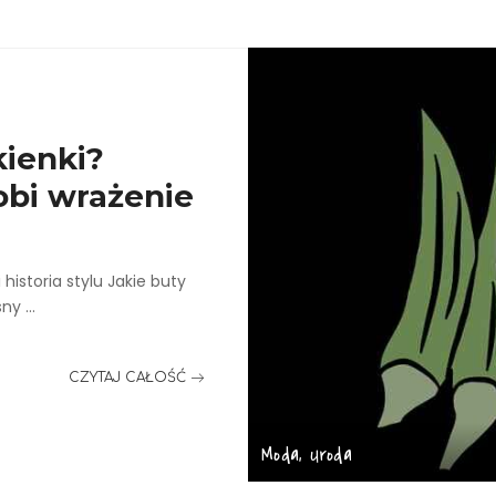
kienki?
obi wrażenie
 historia stylu Jakie buty
asny
...
CZYTAJ CAŁOŚĆ
Moda, Uroda