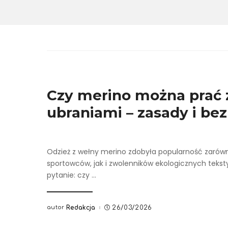
Czy merino można prać 
ubraniami – zasady i be
Odzież z wełny merino zdobyła popularność zarówn
sportowców, jak i zwolenników ekologicznych teksty
pytanie: czy
...
autor
Redakcja
26/03/2026
Posted
by