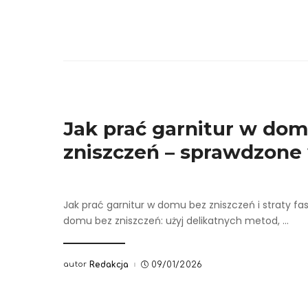
Jak prać garnitur w do
zniszczeń – sprawdzone
Jak prać garnitur w domu bez zniszczeń i straty fa
domu bez zniszczeń: użyj delikatnych metod,
...
autor
Redakcja
09/01/2026
Posted
by