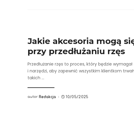
Jakie akcesoria mogą si
przy przedłużaniu rzęs
Przedłużanie rzęs to proces, który będzie wymaga
i narzędzi, aby zapewnić wszystkim klientkom trwały
takich
...
autor
Redakcja
10/05/2025
Posted
by