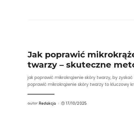
Jak poprawić mikrokrąż
twarzy – skuteczne met
jak poprawić mikrokrążenie skóry twarzy, by zyskać 
poprawić mikrokrążenie skóry twarzy to kluczowy k
autor
Redakcja
17/10/2025
Posted
by