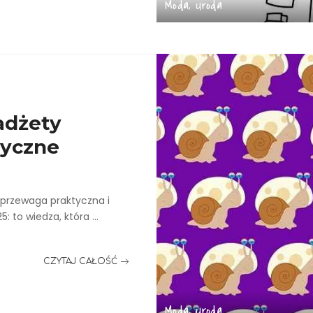
Moda, Uroda
adżety
tyczne
przewaga praktyczna i
5: to wiedza, która
...
CZYTAJ CAŁOŚĆ
Moda, Uroda