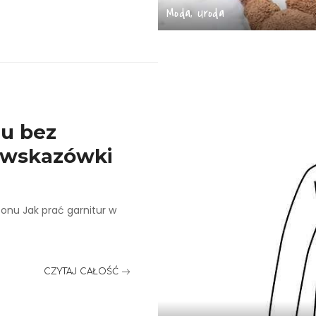
Moda, Uroda
mu bez
 wskazówki
sonu Jak prać garnitur w
CZYTAJ CAŁOŚĆ