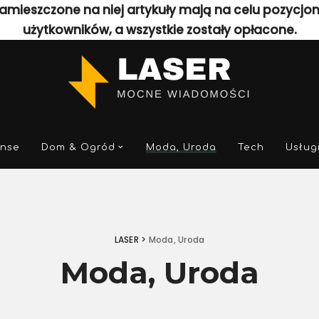
amieszczone na niej artykuły mają na celu pozycjo
użytkowników, a wszystkie zostały opłacone.
anse
Dom & Ogród
Moda, Uroda
Tech
Usług
LASER
>
Moda, Uroda
Moda, Uroda