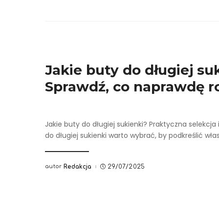
Jakie buty do długiej su
Sprawdź, co naprawdę r
Jakie buty do długiej sukienki? Praktyczna selekcja i
do długiej sukienki warto wybrać, by podkreślić wł
autor
Redakcja
29/07/2025
Posted
by