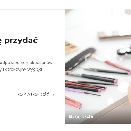
ę przydać
ł odpowiednich akcesoriów
 i atrakcyjny wygląd,
CZYTAJ CAŁOŚĆ
Moda, Uroda