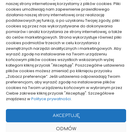
naszej strony internetowej korzystamy z plików cookies. Pliki
cookies umożliwiają nam zapewnienie prawidłowego
działania naszej strony internetowej oraz realizację
podstawowych jej funkcji, a po uzyskaniu Twojej zgody, pliki
Aktywność, Sport
Aktywność, Sport
cookies są przez nas wykorzystywane do dokonywania
pomiarów i analiz korzystania ze strony internetowej, a także
Jak wybrać damski strój
Jak pakować odzież na
do celów marketingowych. Strona wykorzystuje również pliki
cookies podmiotów trzecich w celu korzystania z
sportowy zapewniający
camping? Sprawdź trik,
zewnętrznych narzędzi analitycznych i marketingowych. Aby
pełną swobodę ruchów
który zmieni Twój bagaż!
wyrazić zgodę na instalowanie na Twoim urządzeniu
14/11/2025
11/07/2025
końcowym plików cookies wszystkich wskazanych wyżej
kategorii kliknij przycisk "Akceptuję". Poszczególne ustawienia
plików cookies możesz zmieniać po kliknięciu przycisku
WCZYTAJ WIĘCEJ
„Zobacz preferencje”. Jeśli ustawienia odpowiadają Twoim
preferencjom, aby wyrazić zgodę na instalowanie plików
cookies na Twoim urządzeniu końcowym w wybranym przez
Ciebie zakresie kliknij przycisk "Akceptuję". Szczegółowe
pozyjonowanie lokalne
znajdziesz w
Polityce prywatności
.
AKCEPTUJĘ
Projekty domów Rzeszów
ODMÓW