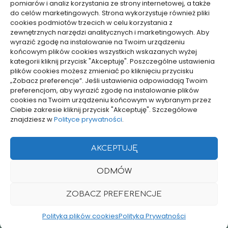
Jak ocenić ryzyko przed
Od czego zależy wycena
pomiarów i analiz korzystania ze strony internetowej, a także
do celów marketingowych. Strona wykorzystuje również pliki
sprawą karną, by nie
tłumaczenia
cookies podmiotów trzecich w celu korzystania z
działać impulsywnie
symultanicznego –
zewnętrznych narzędzi analitycznych i marketingowych. Aby
konkretne czynniki
18/04/2026
wyrazić zgodę na instalowanie na Twoim urządzeniu
15/01/2026
końcowym plików cookies wszystkich wskazanych wyżej
kategorii kliknij przycisk "Akceptuję". Poszczególne ustawienia
plików cookies możesz zmieniać po kliknięciu przycisku
WCZYTAJ WIĘCEJ
„Zobacz preferencje”. Jeśli ustawienia odpowiadają Twoim
preferencjom, aby wyrazić zgodę na instalowanie plików
cookies na Twoim urządzeniu końcowym w wybranym przez
Ciebie zakresie kliknij przycisk "Akceptuję". Szczegółowe
znajdziesz w
Polityce prywatności
.
pozyjonowanie lokalne
AKCEPTUJĘ
Projekty domów Rzeszów
ODMÓW
POLITYKA PRYWATNOŚCI
POLITYKA PLIKÓW COOKIES (EU)
ZOBACZ PREFERENCJE
Polityka plików cookies
Polityka Prywatności
© LASER. Wszelkie prawa zastrzeżone.