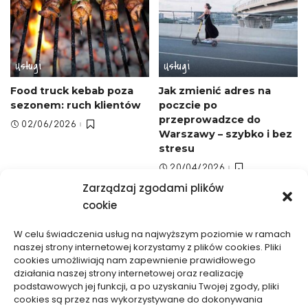
Usługi
Usługi
Food truck kebab poza
Jak zmienić adres na
sezonem: ruch klientów
poczcie po
przeprowadzce do
02/06/2026
Warszawy – szybko i bez
stresu
20/04/2026
Zarządzaj zgodami plików
cookie
W celu świadczenia usług na najwyższym poziomie w ramach
naszej strony internetowej korzystamy z plików cookies. Pliki
cookies umożliwiają nam zapewnienie prawidłowego
działania naszej strony internetowej oraz realizację
Usługi
Usługi
podstawowych jej funkcji, a po uzyskaniu Twojej zgody, pliki
cookies są przez nas wykorzystywane do dokonywania