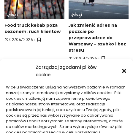
Usługi
Usługi
Food truck kebab poza
Jak zmienić adres na
sezonem: ruch klientów
poczcie po
przeprowadzce do
02/06/2026
Warszawy – szybko i bez
stresu
20/04/2026
Zarządzaj zgodami plików
cookie
W celu świadczenia usług na najwyższym poziomie w ramach
naszej strony internetowej korzystamy z plików cookies. Pliki
cookies umożliwiają nam zapewnienie prawidłowego
działania naszej strony internetowej oraz realizację
Usługi
Usługi
podstawowych jej funkcji, a po uzyskaniu Twojej zgody, pliki
cookies są przez nas wykorzystywane do dokonywania
Jak ocenić ryzyko przed
Od czego zależy wycena
pomiarów i analiz korzystania ze strony internetowej, a także
sprawą karną, by nie
tłumaczenia
do celów marketingowych. Strona wykorzystuje również pliki
cookies podmiotów trzecich w celu korzystania z
działać impulsywnie
symultanicznego –