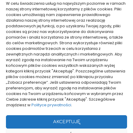
W celu świadczenia usług na najwyższym poziomie w ramach
naszej strony internetowej korzystamy z plików cookies. Pliki
cookies umożliwiają nam zapewnienie prawidłowego
działania naszej strony internetowej oraz realizację
Inne
Inne
podstawowych jej funkcji, a po uzyskaniu Twojej zgody, pliki
cookies są przez nas wykorzystywane do dokonywania
Jaki kod odpadu dla
Jakie emocje towarzyszą
pomiarów i analiz korzystania ze strony internetowej, a także
czyściw zabrudzonych
odbieraniu znaków z
do celów marketingowych. Strona wykorzystuje również pliki
cookies podmiotów trzecich w celu korzystania z
olejem – klasyfikacja i
zaświatów – analiza
zewnętrznych narzędzi analitycznych i marketingowych. Aby
wybór
10/12/2025
wyrazić zgodę na instalowanie na Twoim urządzeniu
01/02/2026
końcowym plików cookies wszystkich wskazanych wyżej
kategorii kliknij przycisk "Akceptuję". Poszczególne ustawienia
plików cookies możesz zmieniać po kliknięciu przycisku
WCZYTAJ WIĘCEJ
„Zobacz preferencje”. Jeśli ustawienia odpowiadają Twoim
preferencjom, aby wyrazić zgodę na instalowanie plików
cookies na Twoim urządzeniu końcowym w wybranym przez
Ciebie zakresie kliknij przycisk "Akceptuję". Szczegółowe
pozyjonowanie lokalne
znajdziesz w
Polityce prywatności
.
AKCEPTUJĘ
Projekty domów Rzeszów