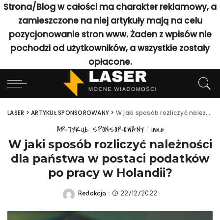
Strona/Blog w całości ma charakter reklamowy, a
zamieszczone na niej artykuły mają na celu
pozycjonowanie stron www. Żaden z wpisów nie
pochodzi od użytkowników, a wszystkie zostały
opłacone.
LASER
>
ARTYKUŁ SPONSOROWANY
>
W jaki sposób rozliczyć należności dla państwa w postaci podatków po pracy w Holandii?
ARTYKUŁ SPONSOROWANY
Inne
W jaki sposób rozliczyć należności
dla państwa w postaci podatków
po pracy w Holandii?
Redakcja
22/12/2022
Posted
by