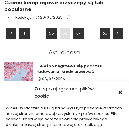
Czemu kempingowe przyczepy są tak
popularne
autor
Redakcja
20/03/2023
Posted
by
…
…
1
55
56
57
66
Aktualności
Telefon nagrzewa się podczas
ładowania: kiedy przerwać
05/08/2026
Zarządzaj zgodami plików
Miech Porsche Cayenne II – jak
cookie
rozpoznać zużycie zawieszenia
pneumatycznego?
W celu świadczenia usług na najwyższym poziomie w ramach
22/07/2026
naszej strony internetowej korzystamy z plików cookies. Pliki
cookies umożliwiają nam zapewnienie prawidłowego
działania naszej strony internetowej oraz realizację
Stopka mailowa w PR: co warto w niej