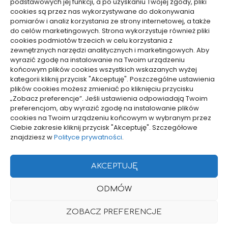
podstawowych jej funkcji, a po uzyskaniu Twojej zgody, pliki
umieścić
cookies są przez nas wykorzystywane do dokonywania
06/07/2026
pomiarów i analiz korzystania ze strony internetowej, a także
do celów marketingowych. Strona wykorzystuje również pliki
cookies podmiotów trzecich w celu korzystania z
Wybór lekarza POZ dla rodziny:
zewnętrznych narzędzi analitycznych i marketingowych. Aby
deklaracja i kryteria
wyrazić zgodę na instalowanie na Twoim urządzeniu
końcowym plików cookies wszystkich wskazanych wyżej
24/06/2026
kategorii kliknij przycisk "Akceptuję". Poszczególne ustawienia
plików cookies możesz zmieniać po kliknięciu przycisku
„Zobacz preferencje”. Jeśli ustawienia odpowiadają Twoim
preferencjom, aby wyrazić zgodę na instalowanie plików
cookies na Twoim urządzeniu końcowym w wybranym przez
Ciebie zakresie kliknij przycisk "Akceptuję". Szczegółowe
znajdziesz w
Polityce prywatności
.
pozyjonowanie lokalne
AKCEPTUJĘ
Projekty domów Rzeszów
ODMÓW
POLITYKA PRYWATNOŚCI
POLITYKA PLIKÓW COOKIES (EU)
ZOBACZ PREFERENCJE