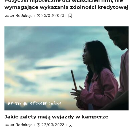
Pożyczki hipoteczne dla właścicieli firm, nie
wymagające wykazania zdolności kredytowej
autor
Redakcja
23/03/2023
Posted
by
ARTYKUŁ SPONSOROWANY
Jakie zalety mają wyjazdy w kamperze
autor
Redakcja
22/03/2023
Posted
by