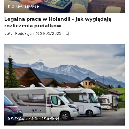
Biznes, Finanse
Legalna praca w Holandii – jak wyglądają
rozliczenia podatków
autor
Redakcja
21/03/2023
Posted
by
ARTYKUŁ SPONSOROWANY