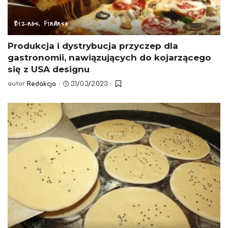
Biznes, Finanse
Produkcja i dystrybucja przyczep dla
gastronomii, nawiązujących do kojarzącego
się z USA designu
autor
Redakcja
31/03/2023
Posted
by