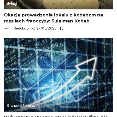
Usługi
Okazja prowadzenia lokalu z kebabem na
regułach franczyzy: Sulaiman Kebab
autor
Redakcja
27/03/2023
Posted
by
Biznes, Finanse