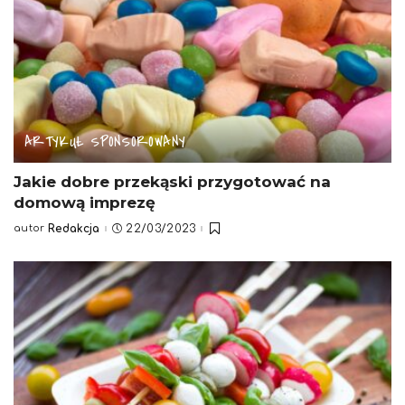
ARTYKUŁ SPONSOROWANY
Jakie dobre przekąski przygotować na
domową imprezę
autor
Redakcja
22/03/2023
Posted
by