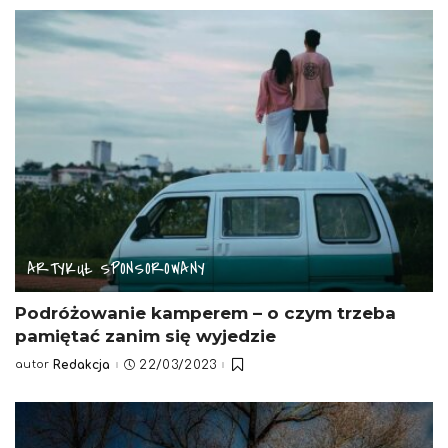
ARTYKUŁ SPONSOROWANY
Podróżowanie kamperem – o czym trzeba
pamiętać zanim się wyjedzie
autor
Redakcja
22/03/2023
Posted
by