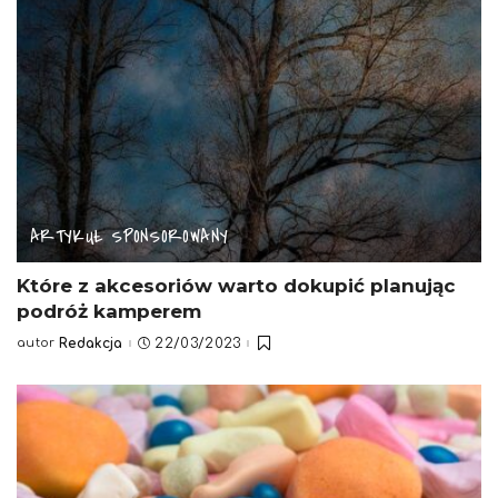
ARTYKUŁ SPONSOROWANY
Które z akcesoriów warto dokupić planując
podróż kamperem
autor
Redakcja
22/03/2023
Posted
by