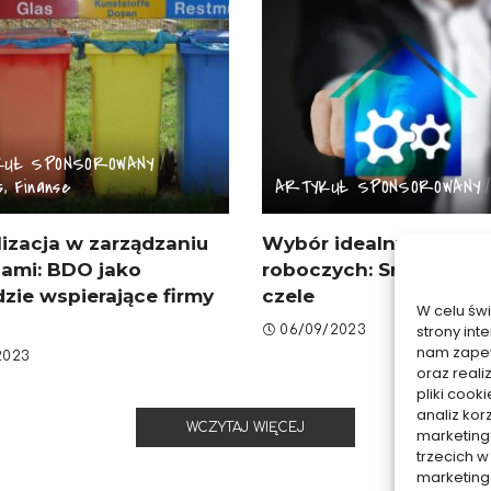
KUŁ SPONSOROWANY
, Finanse
ARTYKUŁ SPONSOROWANY
lizacja w zarządzaniu
Wybór idealnych spod
ami: BDO jako
roboczych: Snickers 61
zie wspierające firmy
czele
W celu św
strony int
06/09/2023
nam zapew
2023
oraz reali
pliki coo
analiz kor
WCZYTAJ WIĘCEJ
marketing
trzecich w
marketing