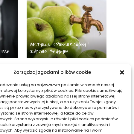
ARTYKUŁ SPONSOROWANY
Inne
Zdrowie, Medycyna
ni
Dieta mózgu: Kluczowe
Zarządzaj zgodami plików cookie
41 na
składniki odżywcze dla
optymalnej wydajności
iadczenia usług na najwyższym poziomie w ramach naszej
umysłowej
ernetowej korzystamy z plików cookies. Pliki cookies umożliwiają
nienie prawidłowego działania naszej strony internetowej
06/09/2023
zację podstawowych jej funkcji, a po uzyskaniu Twojej zgody,
kies są przez nas wykorzystywane do dokonywania pomiarów i
zystania ze strony internetowej, a także do celów
owych. Strona wykorzystuje również pliki cookies podmiotów
 celu korzystania z zewnętrznych narzędzi analitycznych i
owych. Aby wyrazić zgodę na instalowanie na Twoim