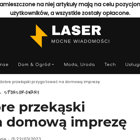
amieszczone na niej artykuły mają na celu pozycjo
użytkowników, a wszystkie zostały opłacone.
anse
Dom & Ogród
Moda, Uroda
Tech
Usług
 dobre przekąski przygotować na domową imprezę
Ł SPONSOROWANY
re przekąski
a domową imprezę
cja
22/03/2023