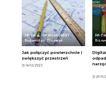
ARTYKUŁ SPONSOROWANY
ARTY
Budownictwo, Przemysł
Biznes
Jak połączyć powierzchnie i
Digita
zwiększyć przestrzeń
odpad
narzęd
14/12/2023
07/11/