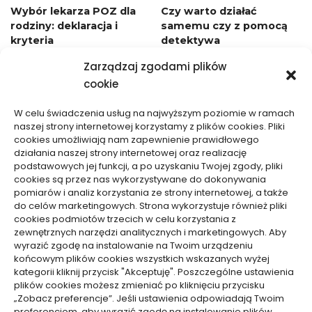
Wybór lekarza POZ dla
Czy warto działać
rodziny: deklaracja i
samemu czy z pomocą
kryteria
detektywa
24/06/2026
05/12/2025
Zarządzaj zgodami plików
cookie
W celu świadczenia usług na najwyższym poziomie w ramach
naszej strony internetowej korzystamy z plików cookies. Pliki
cookies umożliwiają nam zapewnienie prawidłowego
działania naszej strony internetowej oraz realizację
podstawowych jej funkcji, a po uzyskaniu Twojej zgody, pliki
Zdrowie, Medycyna
Zdrowie, Medycyna
cookies są przez nas wykorzystywane do dokonywania
pomiarów i analiz korzystania ze strony internetowej, a także
Jakie badania dostępne
Wynajem drukarek i
do celów marketingowych. Strona wykorzystuje również pliki
cookies podmiotów trzecich w celu korzystania z
są u okulisty
kserokopiarek – kiedy
zewnętrznych narzędzi analitycznych i marketingowych. Aby
może się opłacać
16/10/2025
wyrazić zgodę na instalowanie na Twoim urządzeniu
15/10/2025
końcowym plików cookies wszystkich wskazanych wyżej
kategorii kliknij przycisk "Akceptuję". Poszczególne ustawienia
plików cookies możesz zmieniać po kliknięciu przycisku
WCZYTAJ WIĘCEJ
„Zobacz preferencje”. Jeśli ustawienia odpowiadają Twoim
preferencjom, aby wyrazić zgodę na instalowanie plików