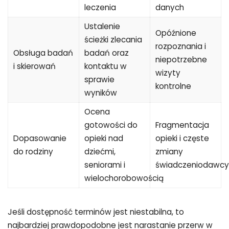
leczenia
danych
Ustalenie
Opóźnione
ścieżki zlecania
rozpoznania i
Obsługa badań
badań oraz
niepotrzebne
i skierowań
kontaktu w
wizyty
sprawie
kontrolne
wyników
Ocena
gotowości do
Fragmentacja
Dopasowanie
opieki nad
opieki i częste
do rodziny
dziećmi,
zmiany
seniorami i
świadczeniodawcy
wielochorobowością
Jeśli dostępność terminów jest niestabilna, to
najbardziej prawdopodobne jest narastanie przerw w