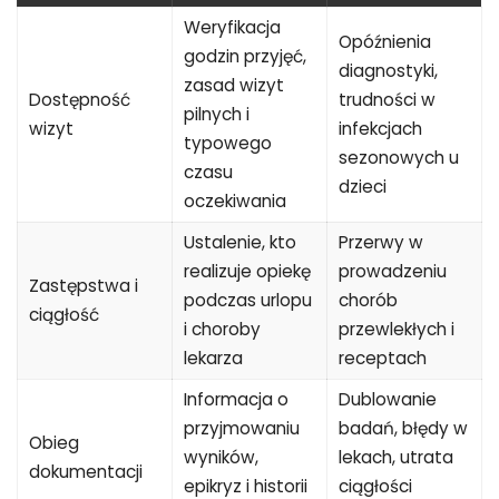
Weryfikacja
Opóźnienia
godzin przyjęć,
diagnostyki,
zasad wizyt
Dostępność
trudności w
pilnych i
wizyt
infekcjach
typowego
sezonowych u
czasu
dzieci
oczekiwania
Ustalenie, kto
Przerwy w
realizuje opiekę
prowadzeniu
Zastępstwa i
podczas urlopu
chorób
ciągłość
i choroby
przewlekłych i
lekarza
receptach
Informacja o
Dublowanie
przyjmowaniu
badań, błędy w
Obieg
wyników,
lekach, utrata
dokumentacji
epikryz i historii
ciągłości