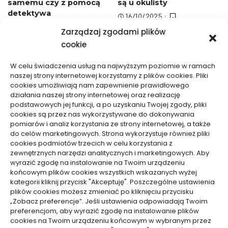
samemu czy z pomocą
są u okulisty
detektywa
16/10/2025
05/12/2025
Zarządzaj zgodami plików
cookie
W celu świadczenia usług na najwyższym poziomie w ramach
naszej strony internetowej korzystamy z plików cookies. Pliki
cookies umożliwiają nam zapewnienie prawidłowego
działania naszej strony internetowej oraz realizację
podstawowych jej funkcji, a po uzyskaniu Twojej zgody, pliki
Zdrowie, Medycyna
Zdrowie, Medycyna
cookies są przez nas wykorzystywane do dokonywania
pomiarów i analiz korzystania ze strony internetowej, a także
Wynajem drukarek i
Jakie są najczęściej
do celów marketingowych. Strona wykorzystuje również pliki
cookies podmiotów trzecich w celu korzystania z
kserokopiarek – kiedy
stosowane sposoby
zewnętrznych narzędzi analitycznych i marketingowych. Aby
może się opłacać
leczenia zaćmy
wyrazić zgodę na instalowanie na Twoim urządzeniu
15/10/2025
15/10/2025
końcowym plików cookies wszystkich wskazanych wyżej
kategorii kliknij przycisk "Akceptuję". Poszczególne ustawienia
plików cookies możesz zmieniać po kliknięciu przycisku
WCZYTAJ WIĘCEJ
„Zobacz preferencje”. Jeśli ustawienia odpowiadają Twoim
preferencjom, aby wyrazić zgodę na instalowanie plików
cookies na Twoim urządzeniu końcowym w wybranym przez