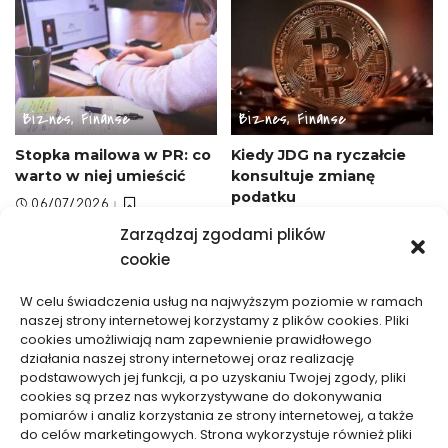
Biznes, Finanse
Biznes, Finanse
Stopka mailowa w PR: co
Kiedy JDG na ryczałcie
warto w niej umieścić
konsultuje zmianę
podatku
06/07/2026
21/06/2026
Zarządzaj zgodami plików
cookie
W celu świadczenia usług na najwyższym poziomie w ramach
naszej strony internetowej korzystamy z plików cookies. Pliki
cookies umożliwiają nam zapewnienie prawidłowego
działania naszej strony internetowej oraz realizację
podstawowych jej funkcji, a po uzyskaniu Twojej zgody, pliki
Biznes, Finanse
Biznes, Finanse
cookies są przez nas wykorzystywane do dokonywania
pomiarów i analiz korzystania ze strony internetowej, a także
Zdolność kredytowa przy
Jak obliczyć wartość
do celów marketingowych. Strona wykorzystuje również pliki