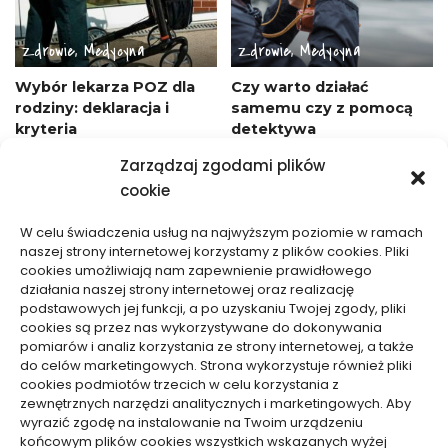
Zdrowie, Medycyna
Zdrowie, Medycyna
Wybór lekarza POZ dla
Czy warto działać
rodziny: deklaracja i
samemu czy z pomocą
kryteria
detektywa
24/06/2026
05/12/2025
Zarządzaj zgodami plików
cookie
W celu świadczenia usług na najwyższym poziomie w ramach
naszej strony internetowej korzystamy z plików cookies. Pliki
cookies umożliwiają nam zapewnienie prawidłowego
działania naszej strony internetowej oraz realizację
podstawowych jej funkcji, a po uzyskaniu Twojej zgody, pliki
Zdrowie, Medycyna
Zdrowie, Medycyna
cookies są przez nas wykorzystywane do dokonywania
pomiarów i analiz korzystania ze strony internetowej, a także
Jakie badania dostępne
Wynajem drukarek i
do celów marketingowych. Strona wykorzystuje również pliki
cookies podmiotów trzecich w celu korzystania z
są u okulisty
kserokopiarek – kiedy
zewnętrznych narzędzi analitycznych i marketingowych. Aby
może się opłacać
16/10/2025
wyrazić zgodę na instalowanie na Twoim urządzeniu
15/10/2025
końcowym plików cookies wszystkich wskazanych wyżej