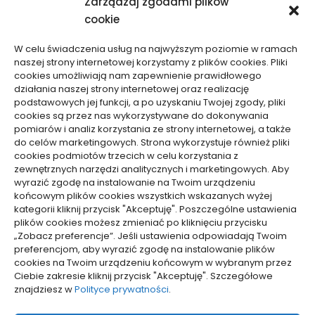
Zarządzaj zgodami plików
cookie
W celu świadczenia usług na najwyższym poziomie w ramach
naszej strony internetowej korzystamy z plików cookies. Pliki
cookies umożliwiają nam zapewnienie prawidłowego
działania naszej strony internetowej oraz realizację
podstawowych jej funkcji, a po uzyskaniu Twojej zgody, pliki
Zdrowie, Medycyna
Zdrowie, Medycyna
cookies są przez nas wykorzystywane do dokonywania
pomiarów i analiz korzystania ze strony internetowej, a także
Jakie badania dostępne
Wynajem drukarek i
do celów marketingowych. Strona wykorzystuje również pliki
cookies podmiotów trzecich w celu korzystania z
są u okulisty
kserokopiarek – kiedy
zewnętrznych narzędzi analitycznych i marketingowych. Aby
może się opłacać
16/10/2025
wyrazić zgodę na instalowanie na Twoim urządzeniu
15/10/2025
końcowym plików cookies wszystkich wskazanych wyżej
kategorii kliknij przycisk "Akceptuję". Poszczególne ustawienia
plików cookies możesz zmieniać po kliknięciu przycisku
WCZYTAJ WIĘCEJ
„Zobacz preferencje”. Jeśli ustawienia odpowiadają Twoim
preferencjom, aby wyrazić zgodę na instalowanie plików
cookies na Twoim urządzeniu końcowym w wybranym przez
Ciebie zakresie kliknij przycisk "Akceptuję". Szczegółowe
pozyjonowanie lokalne
znajdziesz w
Polityce prywatności
.