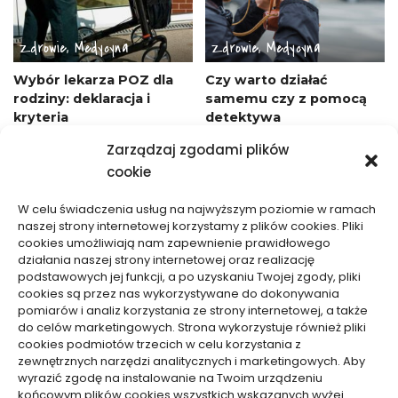
Zdrowie, Medycyna
Zdrowie, Medycyna
Wybór lekarza POZ dla
Czy warto działać
rodziny: deklaracja i
samemu czy z pomocą
kryteria
detektywa
24/06/2026
05/12/2025
Zarządzaj zgodami plików
cookie
W celu świadczenia usług na najwyższym poziomie w ramach
naszej strony internetowej korzystamy z plików cookies. Pliki
cookies umożliwiają nam zapewnienie prawidłowego
działania naszej strony internetowej oraz realizację
podstawowych jej funkcji, a po uzyskaniu Twojej zgody, pliki
Zdrowie, Medycyna
Zdrowie, Medycyna
cookies są przez nas wykorzystywane do dokonywania
pomiarów i analiz korzystania ze strony internetowej, a także
Jakie badania dostępne
Wynajem drukarek i
do celów marketingowych. Strona wykorzystuje również pliki
cookies podmiotów trzecich w celu korzystania z
są u okulisty
kserokopiarek – kiedy
zewnętrznych narzędzi analitycznych i marketingowych. Aby
może się opłacać
16/10/2025
wyrazić zgodę na instalowanie na Twoim urządzeniu
15/10/2025
końcowym plików cookies wszystkich wskazanych wyżej