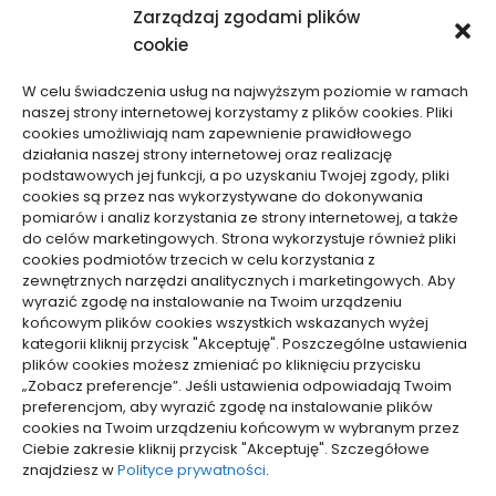
Zarządzaj zgodami plików
cookie
W celu świadczenia usług na najwyższym poziomie w ramach
naszej strony internetowej korzystamy z plików cookies. Pliki
cookies umożliwiają nam zapewnienie prawidłowego
działania naszej strony internetowej oraz realizację
Usługi
Usługi
podstawowych jej funkcji, a po uzyskaniu Twojej zgody, pliki
cookies są przez nas wykorzystywane do dokonywania
Jak ocenić ryzyko przed
Od czego zależy wycena
pomiarów i analiz korzystania ze strony internetowej, a także
do celów marketingowych. Strona wykorzystuje również pliki
sprawą karną, by nie
tłumaczenia
cookies podmiotów trzecich w celu korzystania z
działać impulsywnie
symultanicznego –
zewnętrznych narzędzi analitycznych i marketingowych. Aby
konkretne czynniki
18/04/2026
wyrazić zgodę na instalowanie na Twoim urządzeniu
15/01/2026
końcowym plików cookies wszystkich wskazanych wyżej
kategorii kliknij przycisk "Akceptuję". Poszczególne ustawienia
plików cookies możesz zmieniać po kliknięciu przycisku
WCZYTAJ WIĘCEJ
„Zobacz preferencje”. Jeśli ustawienia odpowiadają Twoim
preferencjom, aby wyrazić zgodę na instalowanie plików
cookies na Twoim urządzeniu końcowym w wybranym przez
Ciebie zakresie kliknij przycisk "Akceptuję". Szczegółowe
znajdziesz w
Polityce prywatności
.
pozyjonowanie lokalne