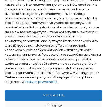
W celu świadczenia usług na najwyższym poziomie w ramach
naszej strony internetowej korzystamy z plików cookies. Pliki
cookies umożliwiają nam zapewnienie prawidłowego
działania naszej strony internetowej oraz realizację
Usługi
Usługi
podstawowych jej funkcji, a po uzyskaniu Twojej zgody, pliki
cookies są przez nas wykorzystywane do dokonywania
Jak ocenić ryzyko przed
Od czego zależy wycena
pomiarów i analiz korzystania ze strony internetowej, a także
sprawą karną, by nie
tłumaczenia
do celów marketingowych. Strona wykorzystuje również pliki
cookies podmiotów trzecich w celu korzystania z
działać impulsywnie
symultanicznego –
zewnętrznych narzędzi analitycznych i marketingowych. Aby
konkretne czynniki
18/04/2026
wyrazić zgodę na instalowanie na Twoim urządzeniu
15/01/2026
końcowym plików cookies wszystkich wskazanych wyżej
kategorii kliknij przycisk "Akceptuję". Poszczególne ustawienia
plików cookies możesz zmieniać po kliknięciu przycisku
WCZYTAJ WIĘCEJ
„Zobacz preferencje”. Jeśli ustawienia odpowiadają Twoim
preferencjom, aby wyrazić zgodę na instalowanie plików
cookies na Twoim urządzeniu końcowym w wybranym przez
Ciebie zakresie kliknij przycisk "Akceptuję". Szczegółowe
pozyjonowanie lokalne
znajdziesz w
Polityce prywatności
.
AKCEPTUJĘ
Projekty domów Rzeszów
ODMÓW