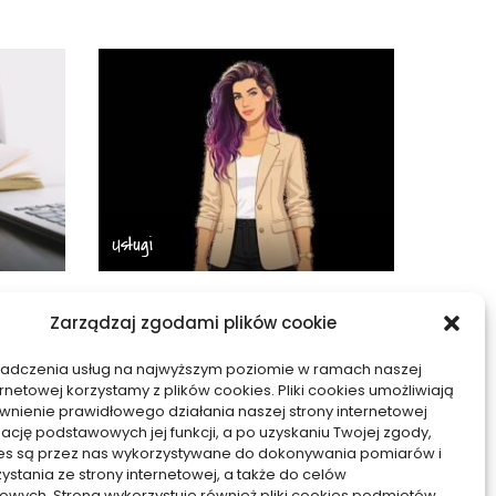
Usługi
ed
Od czego zależy wycena
Zarządzaj zgodami plików cookie
iałać
tłumaczenia
symultanicznego –
iadczenia usług na najwyższym poziomie w ramach naszej
konkretne czynniki
ernetowej korzystamy z plików cookies. Pliki cookies umożliwiają
nienie prawidłowego działania naszej strony internetowej
15/01/2026
zację podstawowych jej funkcji, a po uzyskaniu Twojej zgody,
kies są przez nas wykorzystywane do dokonywania pomiarów i
zystania ze strony internetowej, a także do celów
owych. Strona wykorzystuje również pliki cookies podmiotów