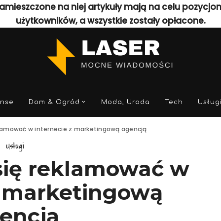
amieszczone na niej artykuły mają na celu pozycjo
użytkowników, a wszystkie zostały opłacone.
anse
Dom & Ogród
Moda, Uroda
Tech
Usług
lamować w internecie z marketingową agencją
Usługi
się reklamować w
z marketingową
encją