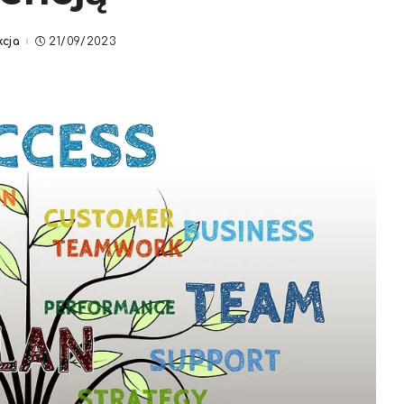
kcja
21/09/2023
d