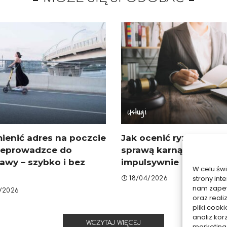
Usługi
ienić adres na poczcie
Jak ocenić ryzyko prz
zeprowadzce do
sprawą karną, by nie dz
awy – szybko i bez
impulsywnie
W celu św
strony int
18/04/2026
nam zapew
/2026
oraz reali
pliki coo
analiz kor
WCZYTAJ WIĘCEJ
marketing