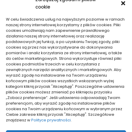
cookie
W celu świadczenia usług na najwyższym poziomie w ramach
naszej strony internetowej korzystamy z plików cookies. Pliki
cookies umożliwiają nam zapewnienie prawidłowego
Dom, Ogród
Dom, Ogród
działania naszej strony internetowej oraz realizację
podstawowych jej funkcji, a po uzyskaniu Twojej zgody, pliki
Czy mech na ścianie
Jak opróżnić instalację
cookies są przez nas wykorzystywane do dokonywania
przyciąga insekty i pleśń
wodną przyczepy
pomiarów i analiz korzystania ze strony internetowej, a także
– fakty, badania,
kempingowej przed zimą
do celów marketingowych. Strona wykorzystuje również pliki
cookies podmiotów trzecich w celu korzystania z
profilaktyka
– skuteczne
zewnętrznych narzędzi analitycznych i marketingowych. Aby
zabezpieczenie
03/03/2026
wyrazić zgodę na instalowanie na Twoim urządzeniu
23/02/2026
końcowym plików cookies wszystkich wskazanych wyżej
kategorii kliknij przycisk "Akceptuję". Poszczególne ustawienia
plików cookies możesz zmieniać po kliknięciu przycisku
WCZYTAJ WIĘCEJ
„Zobacz preferencje”. Jeśli ustawienia odpowiadają Twoim
preferencjom, aby wyrazić zgodę na instalowanie plików
cookies na Twoim urządzeniu końcowym w wybranym przez
Ciebie zakresie kliknij przycisk "Akceptuję". Szczegółowe
pozyjonowanie lokalne
znajdziesz w
Polityce prywatności
.