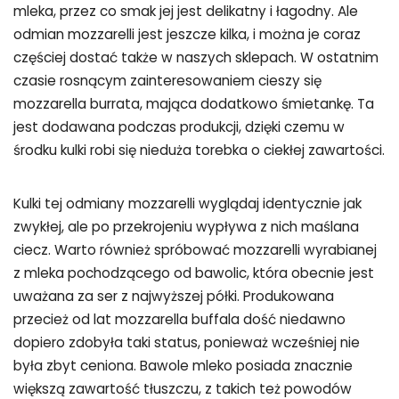
mleka, przez co smak jej jest delikatny i łagodny. Ale
odmian mozzarelli jest jeszcze kilka, i można je coraz
częściej dostać także w naszych sklepach. W ostatnim
czasie rosnącym zainteresowaniem cieszy się
mozzarella burrata, mająca dodatkowo śmietankę. Ta
jest dodawana podczas produkcji, dzięki czemu w
środku kulki robi się nieduża torebka o ciekłej zawartości.
Kulki tej odmiany mozzarelli wyglądaj identycznie jak
zwykłej, ale po przekrojeniu wypływa z nich maślana
ciecz. Warto również spróbować mozzarelli wyrabianej
z mleka pochodzącego od bawolic, która obecnie jest
uważana za ser z najwyższej półki. Produkowana
przecież od lat mozzarella buffala dość niedawno
dopiero zdobyła taki status, ponieważ wcześniej nie
była zbyt ceniona. Bawole mleko posiada znacznie
większą zawartość tłuszczu, z takich też powodów