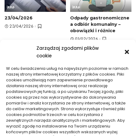
Inne
Inne
23/04/2026
Odpady gastronomiczne
a odbiór komunalny –
23/04/2026
obowiązki i różnice
01/02/2026
Zarządzaj zgodami plików
cookie
W celu świadczenia usług na najwyższym poziomie w ramach
naszej strony internetowej korzystamy z plików cookies. Pliki
cookies umożliwiają nam zapewnienie prawidłowego
działania naszej strony internetowej oraz realizację
Inne
Inne
podstawowych jej funkcji, a po uzyskaniu Twojej zgody, pliki
cookies są przez nas wykorzystywane do dokonywania
Jaki kod odpadu dla
Jakie emocje towarzyszą
pomiarów i analiz korzystania ze strony internetowej, a także
czyściw zabrudzonych
odbieraniu znaków z
do celów marketingowych. Strona wykorzystuje również pliki
cookies podmiotów trzecich w celu korzystania z
olejem – klasyfikacja i
zaświatów – analiza
zewnętrznych narzędzi analitycznych i marketingowych. Aby
wybór
10/12/2025
wyrazić zgodę na instalowanie na Twoim urządzeniu
01/02/2026
końcowym plików cookies wszystkich wskazanych wyżej