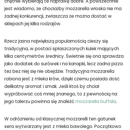
chętnie wybierają te naprawę dobre. A powszechnie
jest wiadomo, że chociażby mozzarella włoska nie ma
żadnej konkurencji, zwłaszcza że można dostać w
sklepach jej kilka rodzajów.
Rzecz jasna największą popularnością cieszy się
tradycyjna, w postaci spłaszczonych kulek mających
kilka centymetrów średnicy. Świetnie się ona sprawdza
jako dodatek do surówek i na kanapki, lecz żadna pizza
też bez niej się nie obejdzie. Tradycyjna mozzarella
robiona jest z mleka krów, dzięki czemu posiada dość
delikatny aromat i smak. Jeśli ktoś by chciał
wypróbować coś mniej znanego, to z pewnością na
jego talerzu powinna się znaleźć
mozzarella buffala
.
W odróżnieniu od klasycznej mozzarelli ten gatunek
sera wytwarzany jest z mleka bawolego. Początkowo