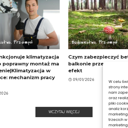
ictwo, Przemysł
Budownictwo, Przemysł
nkcjonuje klimatyzacja
Czym zabezpieczyć be
co poprawny montaż ma
balkonie przed wodą –
enie|Klimatyzacja w
efekt
yce: mechanizm pracy
09/01/2026
W celu św
strony int
nam zapew
/2026
oraz reali
pliki coo
analiz kor
WCZYTAJ WIĘCEJ
marketing
trzecich w
marketing