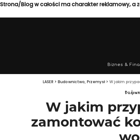
Strona/Blog w całości ma charakter reklamowy, a z
Biznes & Fin
LASER
>
Budownictwo, Przemysł
>
W jakim przyp
Budown
W jakim przy
zamontować ko
wo