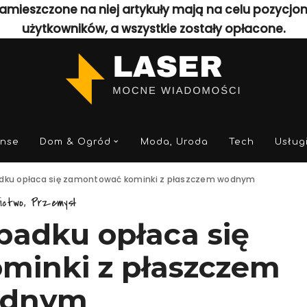
amieszczone na niej artykuły mają na celu pozycjo
użytkowników, a wszystkie zostały opłacone.
anse
Dom & Ogród
Moda, Uroda
Tech
Usług
adku opłaca się zamontować kominki z płaszczem wodnym
ictwo, Przemysł
padku opłaca się
minki z płaszczem
dnym