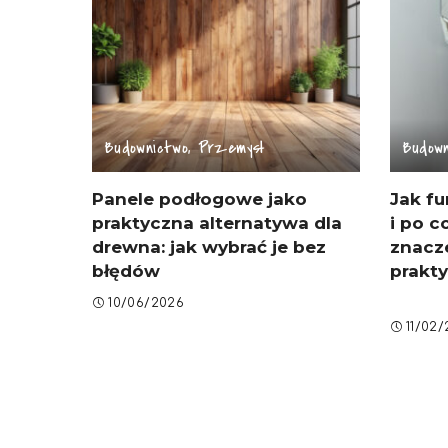
Budownictwo, Przemysł
Budown
Panele podłogowe jako
Jak fu
praktyczna alternatywa dla
i po 
drewna: jak wybrać je bez
znacz
błędów
prakt
10/06/2026
11/02