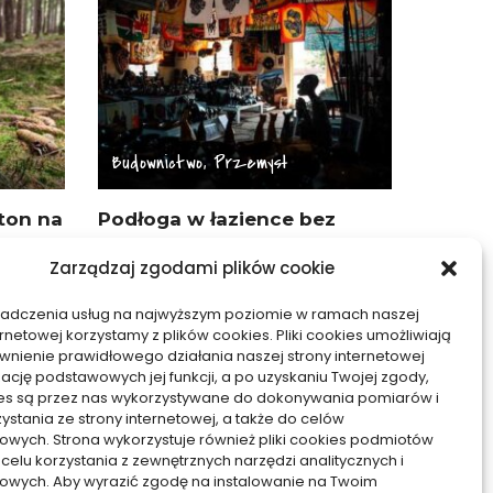
Budownictwo, Przemysł
ton na
Podłoga w łazience bez
 trwały
płytek – trwałość, koszty,
Zarządzaj zgodami plików cookie
inspiracje
19/12/2025
iadczenia usług na najwyższym poziomie w ramach naszej
ernetowej korzystamy z plików cookies. Pliki cookies umożliwiają
nienie prawidłowego działania naszej strony internetowej
zację podstawowych jej funkcji, a po uzyskaniu Twojej zgody,
kies są przez nas wykorzystywane do dokonywania pomiarów i
zystania ze strony internetowej, a także do celów
owych. Strona wykorzystuje również pliki cookies podmiotów
 celu korzystania z zewnętrznych narzędzi analitycznych i
owych. Aby wyrazić zgodę na instalowanie na Twoim