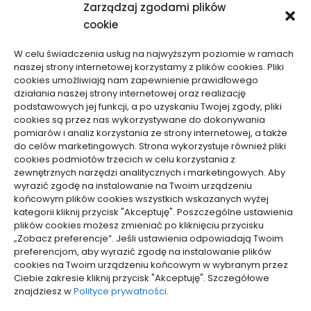
21/06/2026
Zarządzaj zgodami plików
cookie
W celu świadczenia usług na najwyższym poziomie w ramach
naszej strony internetowej korzystamy z plików cookies. Pliki
cookies umożliwiają nam zapewnienie prawidłowego
działania naszej strony internetowej oraz realizację
podstawowych jej funkcji, a po uzyskaniu Twojej zgody, pliki
Biznes, Finanse
Biznes, Finanse
cookies są przez nas wykorzystywane do dokonywania
pomiarów i analiz korzystania ze strony internetowej, a także
Zdolność kredytowa przy
Jak obliczyć wartość
do celów marketingowych. Strona wykorzystuje również pliki
cookies podmiotów trzecich w celu korzystania z
pracy sezonowej za
klienta LTV w firmie –
zewnętrznych narzędzi analitycznych i marketingowych. Aby
granicą – realne szanse
wzory i przykłady
wyrazić zgodę na instalowanie na Twoim urządzeniu
04/03/2026
05/02/2026
końcowym plików cookies wszystkich wskazanych wyżej
kategorii kliknij przycisk "Akceptuję". Poszczególne ustawienia
plików cookies możesz zmieniać po kliknięciu przycisku
WCZYTAJ WIĘCEJ
„Zobacz preferencje”. Jeśli ustawienia odpowiadają Twoim
preferencjom, aby wyrazić zgodę na instalowanie plików
cookies na Twoim urządzeniu końcowym w wybranym przez
Ciebie zakresie kliknij przycisk "Akceptuję". Szczegółowe
pozyjonowanie lokalne
znajdziesz w
Polityce prywatności
.