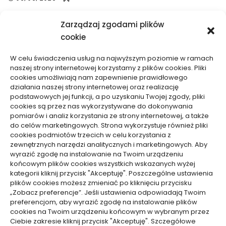
Zarządzaj zgodami plików
cookie
W celu świadczenia usług na najwyższym poziomie w ramach
naszej strony internetowej korzystamy z plików cookies. Pliki
cookies umożliwiają nam zapewnienie prawidłowego
Dom, Ogród
Dom, Ogród
działania naszej strony internetowej oraz realizację
podstawowych jej funkcji, a po uzyskaniu Twojej zgody, pliki
Czy mech na ścianie
Jak opróżnić instalację
cookies są przez nas wykorzystywane do dokonywania
przyciąga insekty i pleśń
wodną przyczepy
pomiarów i analiz korzystania ze strony internetowej, a także
– fakty, badania,
kempingowej przed zimą
do celów marketingowych. Strona wykorzystuje również pliki
cookies podmiotów trzecich w celu korzystania z
profilaktyka
– skuteczne
zewnętrznych narzędzi analitycznych i marketingowych. Aby
zabezpieczenie
03/03/2026
wyrazić zgodę na instalowanie na Twoim urządzeniu
23/02/2026
końcowym plików cookies wszystkich wskazanych wyżej
kategorii kliknij przycisk "Akceptuję". Poszczególne ustawienia
plików cookies możesz zmieniać po kliknięciu przycisku
WCZYTAJ WIĘCEJ
„Zobacz preferencje”. Jeśli ustawienia odpowiadają Twoim
preferencjom, aby wyrazić zgodę na instalowanie plików
cookies na Twoim urządzeniu końcowym w wybranym przez
Ciebie zakresie kliknij przycisk "Akceptuję". Szczegółowe