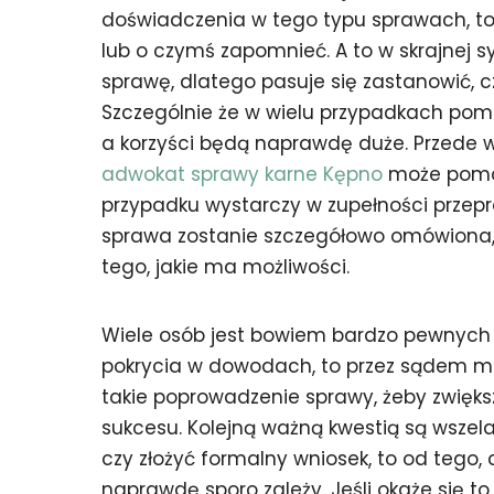
doświadczenia w tego typu sprawach, to 
lub o czymś zapomnieć. A to w skrajnej
sprawę, dlatego pasuje się zastanowić, c
Szczególnie że w wielu przypadkach pom
a korzyści będą naprawdę duże. Przede 
adwokat sprawy karne Kępno
może pomóc
przypadku wystarczy w zupełności przep
sprawa zostanie szczegółowo omówiona, 
tego, jakie ma możliwości.
Wiele osób jest bowiem bardzo pewnych swo
pokrycia w dowodach, to przez sądem moż
takie poprowadzenie sprawy, żeby zwiększ
sukcesu. Kolejną ważną kwestią są wszel
czy złożyć formalny wniosek, to od tego
naprawdę sporo zależy. Jeśli okaże się t