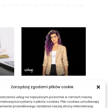
Usługi
ed
Od czego zależy wycena
Zarządzaj zgodami plików cookie
iałać
tłumaczenia
symultanicznego –
iadczenia usług na najwyższym poziomie w ramach naszej
konkretne czynniki
ernetowej korzystamy z plików cookies. Pliki cookies umożliwiają
nienie prawidłowego działania naszej strony internetowej
15/01/2026