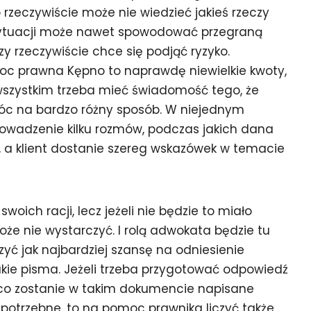
rzeczywiście może nie wiedzieć jakieś rzeczy
 sytuacji może nawet spowodować przegraną
zy rzeczywiście chce się podjąć ryzyko.
oc prawna Kępno to naprawdę niewielkie kwoty,
wszystkim trzeba mieć świadomość tego, że
 na bardzo różny sposób. W niejednym
rowadzenie kilku rozmów, podczas jakich dana
a klient dostanie szereg wskazówek w temacie
ich racji, lecz jeżeli nie będzie to miało
e nie wystarczyć. I rolą adwokata będzie tu
yć jak najbardziej szansę na odniesienie
akie pisma. Jeżeli trzeba przygotować odpowiedź
, co zostanie w takim dokumencie napisane
o potrzebne, to na pomoc prawnika liczyć także