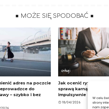
MOŻE SIĘ SPODOBAĆ
Usługi
ienić adres na poczcie
Jak ocenić ryzyko prz
zeprowadzce do
sprawą karną, by nie dz
awy – szybko i bez
impulsywnie
W celu św
strony int
18/04/2026
nam zapew
/2026