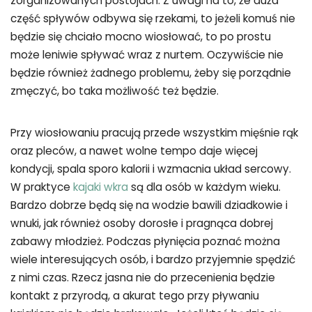
zorganizowanych postojach. Z uwagi na to, że duża
część spływów odbywa się rzekami, to jeżeli komuś nie
będzie się chciało mocno wiosłować, to po prostu
może leniwie spływać wraz z nurtem. Oczywiście nie
będzie również żadnego problemu, żeby się porządnie
zmęczyć, bo taka możliwość też będzie.
Przy wiosłowaniu pracują przede wszystkim mięśnie rąk
oraz pleców, a nawet wolne tempo daje więcej
kondycji, spala sporo kalorii i wzmacnia układ sercowy.
W praktyce
kajaki wkra
są dla osób w każdym wieku.
Bardzo dobrze będą się na wodzie bawili dziadkowie i
wnuki, jak również osoby dorosłe i pragnąca dobrej
zabawy młodzież. Podczas płynięcia poznać można
wiele interesujących osób, i bardzo przyjemnie spędzić
z nimi czas. Rzecz jasna nie do przecenienia będzie
kontakt z przyrodą, a akurat tego przy pływaniu