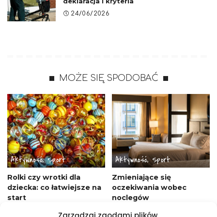
deklaracja i kryteria
24/06/2026
MOŻE SIĘ SPODOBAĆ
Aktywność, Sport
Aktywność, Sport
Rolki czy wrotki dla
Zmieniające się
dziecka: co łatwiejsze na
oczekiwania wobec
start
noclegów
28/04/2026
18/01/2026
Zarządzaj zgodami plików