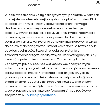
cookie
W celu świadczenia usług na najwyższym poziomie w ramach
naszej strony internetowej korzystamy z plików cookies. Pliki
cookies umożliwiają nam zapewnienie prawidłowego
działania naszej strony internetowej oraz realizację
podstawowych jej funkcji, a po uzyskaniu Twojej zgody, pliki
Aktywność, Sport
Aktywność, Sport
cookies są przez nas wykorzystywane do dokonywania
pomiarów i analiz korzystania ze strony internetowej, a także
Jak wybrać damski strój
Jak pakować odzież na
do celów marketingowych. Strona wykorzystuje również pliki
cookies podmiotów trzecich w celu korzystania z
sportowy zapewniający
camping? Sprawdź trik,
zewnętrznych narzędzi analitycznych i marketingowych. Aby
pełną swobodę ruchów
który zmieni Twój bagaż!
wyrazić zgodę na instalowanie na Twoim urządzeniu
14/11/2025
11/07/2025
końcowym plików cookies wszystkich wskazanych wyżej
kategorii kliknij przycisk "Akceptuję". Poszczególne ustawienia
plików cookies możesz zmieniać po kliknięciu przycisku
WCZYTAJ WIĘCEJ
„Zobacz preferencje”. Jeśli ustawienia odpowiadają Twoim
preferencjom, aby wyrazić zgodę na instalowanie plików
cookies na Twoim urządzeniu końcowym w wybranym przez
Ciebie zakresie kliknij przycisk "Akceptuję". Szczegółowe
znajdziesz w
Polityce prywatności
.
pozyjonowanie lokalne