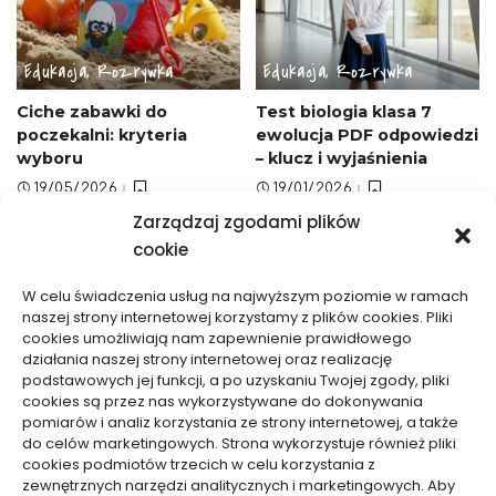
Edukacja, Rozrywka
Edukacja, Rozrywka
Ciche zabawki do
Test biologia klasa 7
poczekalni: kryteria
ewolucja PDF odpowiedzi
wyboru
– klucz i wyjaśnienia
19/05/2026
19/01/2026
Zarządzaj zgodami plików
cookie
W celu świadczenia usług na najwyższym poziomie w ramach
naszej strony internetowej korzystamy z plików cookies. Pliki
cookies umożliwiają nam zapewnienie prawidłowego
działania naszej strony internetowej oraz realizację
Edukacja, Rozrywka
Edukacja, Rozrywka
podstawowych jej funkcji, a po uzyskaniu Twojej zgody, pliki
cookies są przez nas wykorzystywane do dokonywania
Jak przygotować
Jak nagrać podcast DJ-ski
pomiarów i analiz korzystania ze strony internetowej, a także
glosariusz na
– sprzęt, legalność,
do celów marketingowych. Strona wykorzystuje również pliki
cookies podmiotów trzecich w celu korzystania z
konferencję branżową –
dystrybucja
zewnętrznych narzędzi analitycznych i marketingowych. Aby
efektywne wskazówki