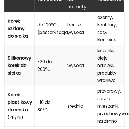
aromaty
dżemy,
Korek
do 120°C
bardzo
konfitury,
szklany
(pasteryzacja)
wysoka
sosy
do słoika
klarowne
kiszonki,
Silikonowy
oleje,
-20 do
korek do
wysoka
nalewki,
200°C
słoika
produkty
wrażliwe
przyprawy,
Korek
suche
plastikowy
-10 do
średnia
mieszanki,
do słoika
80°C
przechowywan
(PP/PE)
na zimno