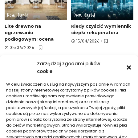
Dom, Ogród
Dom, Ogród
Lite drewno na
Kiedy czyścić wymiennik
ogrzewaniu
ciepła rekuperatora
podłogowym: ocena
15/04/2026
05/06/2026
Zarządzaj zgodami plików
cookie
W celu świadczenia usług na najwyższym poziomie w ramach
naszej strony internetowej korzystamy z plików cookies. Pliki
cookies umożliwiają nam zapewnienie prawidłowego
Dom, Ogród
Dom, Ogród
działania naszej strony internetowej oraz realizację
podstawowych jej funkcji, a po uzyskaniu Twojej zgody, pliki
Czy mech na ścianie
Jak opróżnić instalację
cookies są przez nas wykorzystywane do dokonywania
przyciąga insekty i pleśń
wodną przyczepy
pomiarów i analiz korzystania ze strony internetowej, a także
– fakty, badania,
kempingowej przed zimą
do celów marketingowych. Strona wykorzystuje również pliki
cookies podmiotów trzecich w celu korzystania z
profilaktyka
– skuteczne
zewnętrznych narzędzi analitycznych i marketingowych. Aby
zabezpieczenie