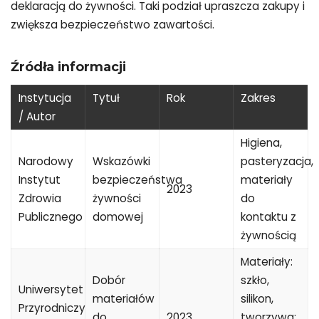
deklaracją do żywności. Taki podział upraszcza zakupy i
zwiększa bezpieczeństwo zawartości.
Źródła informacji
Instytucja
Tytuł
Rok
Zakres
/ Autor
Higiena,
Narodowy
Wskazówki
pasteryzacja,
Instytut
bezpieczeństwa
materiały
2023
Zdrowia
żywności
do
Publicznego
domowej
kontaktu z
żywnością
Materiały:
Dobór
szkło,
Uniwersytet
materiałów
silikon,
Przyrodniczy
do
2023
tworzywa;