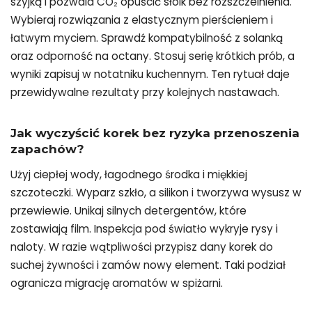
szyjką i pozwala CO₂ opuścić słoik bez rozszczelnienia.
Wybieraj rozwiązania z elastycznym pierścieniem i
łatwym myciem. Sprawdź kompatybilność z solanką
oraz odporność na octany. Stosuj serię krótkich prób, a
wyniki zapisuj w notatniku kuchennym. Ten rytuał daje
przewidywalne rezultaty przy kolejnych nastawach.
Jak wyczyścić korek bez ryzyka przenoszenia
zapachów?
Użyj ciepłej wody, łagodnego środka i miękkiej
szczoteczki. Wyparz szkło, a silikon i tworzywa wysusz w
przewiewie. Unikaj silnych detergentów, które
zostawiają film. Inspekcja pod światło wykryje rysy i
naloty. W razie wątpliwości przypisz dany korek do
suchej żywności i zamów nowy element. Taki podział
ogranicza migrację aromatów w spiżarni.