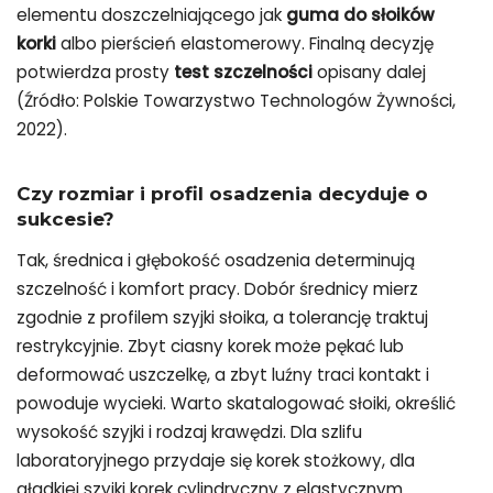
elementu doszczelniającego jak
guma do słoików
korki
albo pierścień elastomerowy. Finalną decyzję
potwierdza prosty
test szczelności
opisany dalej
(Źródło: Polskie Towarzystwo Technologów Żywności,
2022).
Czy rozmiar i profil osadzenia decyduje o
sukcesie?
Tak, średnica i głębokość osadzenia determinują
szczelność i komfort pracy. Dobór średnicy mierz
zgodnie z profilem szyjki słoika, a tolerancję traktuj
restrykcyjnie. Zbyt ciasny korek może pękać lub
deformować uszczelkę, a zbyt luźny traci kontakt i
powoduje wycieki. Warto skatalogować słoiki, określić
wysokość szyjki i rodzaj krawędzi. Dla szlifu
laboratoryjnego przydaje się korek stożkowy, dla
gładkiej szyjki korek cylindryczny z elastycznym