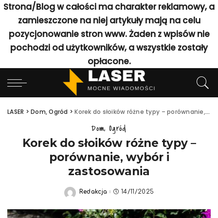
Strona/Blog w całości ma charakter reklamowy, a
zamieszczone na niej artykuły mają na celu
pozycjonowanie stron www. Żaden z wpisów nie
pochodzi od użytkowników, a wszystkie zostały
opłacone.
LASER
>
Dom, Ogród
>
Korek do słoików różne typy – porównanie, wybór i zastosowania
Dom, Ogród
Korek do słoików różne typy –
porównanie, wybór i
zastosowania
Redakcja
14/11/2025
Posted
by