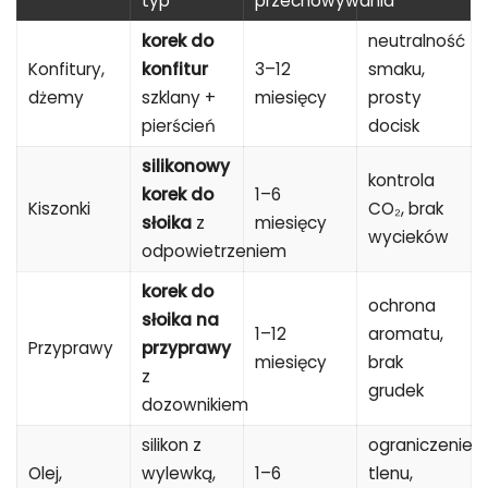
typ
przechowywania
korek do
neutralność
Konfitury,
konfitur
3–12
smaku,
dżemy
szklany +
miesięcy
prosty
pierścień
docisk
silikonowy
kontrola
korek do
1–6
Kiszonki
CO₂, brak
słoika
z
miesięcy
wycieków
odpowietrzeniem
korek do
ochrona
słoika na
1–12
aromatu,
Przyprawy
przyprawy
miesięcy
brak
z
grudek
dozownikiem
silikon z
ograniczenie
Olej,
wylewką,
1–6
tlenu,