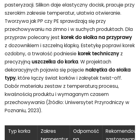
pasteryzacji. Silikon daje elastyczny docisk, pracuje przy
szerokim zakresie temperatur, ułatwia otwieranie.
Tworzywa jak PP czy PE sprawdzają się przy
przechowywaniu na zimno i w suchych produktach. Dla
przypraw polecany jest
korek do słoika na przyprawy
z dozownikiem i szczelną klapką. Estetykę poprawi korek
ozdobny, a trwałość podniesie
korek techniczny
z
precyzyjną
uszczelka do korka
. W projektach
dekoracyjnych pojawia się pojęcie
nakrętka do słoika
typy
, które łączy świat korków i zakrętek twist-off.
Dobór materiału zestaw z temperaturą procesu,
kwaśnością produktu i wymaganym czasem
przechowywania (Źródło: Uniwersytet Przyrodniczy w
Poznaniu, 2023).
Typ korka
Zakres
Odporność
Rekomendow
temperatur
na
zastosowanie