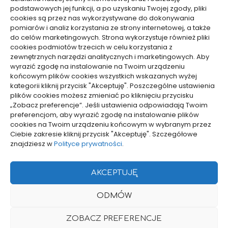
Inne
Inne
podstawowych jej funkcji, a po uzyskaniu Twojej zgody, pliki
cookies są przez nas wykorzystywane do dokonywania
Jaki kod odpadu dla
Jakie emocje towarzyszą
pomiarów i analiz korzystania ze strony internetowej, a także
czyściw zabrudzonych
odbieraniu znaków z
do celów marketingowych. Strona wykorzystuje również pliki
cookies podmiotów trzecich w celu korzystania z
olejem – klasyfikacja i
zaświatów – analiza
zewnętrznych narzędzi analitycznych i marketingowych. Aby
wybór
10/12/2025
wyrazić zgodę na instalowanie na Twoim urządzeniu
01/02/2026
końcowym plików cookies wszystkich wskazanych wyżej
kategorii kliknij przycisk "Akceptuję". Poszczególne ustawienia
plików cookies możesz zmieniać po kliknięciu przycisku
WCZYTAJ WIĘCEJ
„Zobacz preferencje”. Jeśli ustawienia odpowiadają Twoim
preferencjom, aby wyrazić zgodę na instalowanie plików
cookies na Twoim urządzeniu końcowym w wybranym przez
Ciebie zakresie kliknij przycisk "Akceptuję". Szczegółowe
pozyjonowanie lokalne
znajdziesz w
Polityce prywatności
.
AKCEPTUJĘ
Projekty domów Rzeszów
ODMÓW
POLITYKA PRYWATNOŚCI
POLITYKA PLIKÓW COOKIES (EU)
ZOBACZ PREFERENCJE