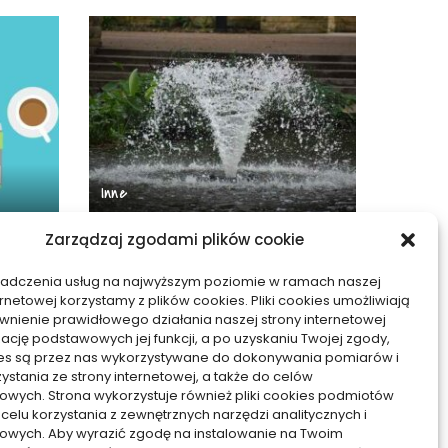
Inne
Zarządzaj zgodami plików cookie
zyściw
Jakie emocje towarzyszą
–
odbieraniu znaków z
iadczenia usług na najwyższym poziomie w ramach naszej
zaświatów – analiza
ernetowej korzystamy z plików cookies. Pliki cookies umożliwiają
nienie prawidłowego działania naszej strony internetowej
10/12/2025
zację podstawowych jej funkcji, a po uzyskaniu Twojej zgody,
kies są przez nas wykorzystywane do dokonywania pomiarów i
zystania ze strony internetowej, a także do celów
owych. Strona wykorzystuje również pliki cookies podmiotów
 celu korzystania z zewnętrznych narzędzi analitycznych i
owych. Aby wyrazić zgodę na instalowanie na Twoim