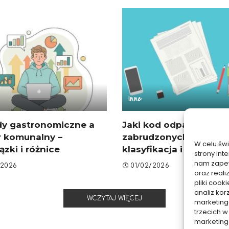
Inne
y gastronomiczne a
Jaki kod odpadu dla c
r komunalny –
zabrudzonych olejem 
W celu św
zki i różnice
klasyfikacja i wybór
strony int
nam zapew
/2026
01/02/2026
oraz reali
pliki coo
analiz kor
WCZYTAJ WIĘCEJ
marketing
trzecich w
marketing