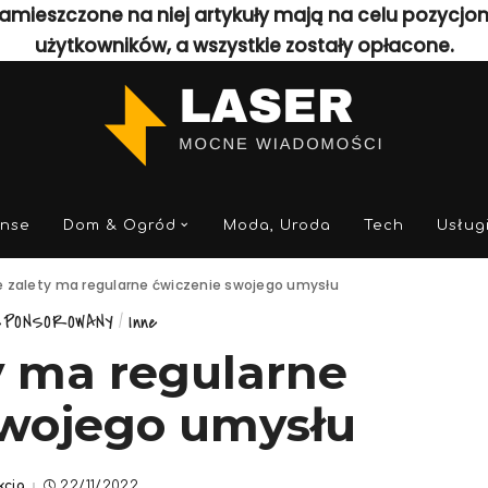
amieszczone na niej artykuły mają na celu pozycjo
użytkowników, a wszystkie zostały opłacone.
anse
Dom & Ogród
Moda, Uroda
Tech
Usług
e zalety ma regularne ćwiczenie swojego umysłu
SPONSOROWANY
Inne
y ma regularne
swojego umysłu
kcja
22/11/2022