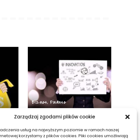
Biznes, Finanse
Zarządzaj zgodami plików cookie
rzy
Jak obliczyć wartość klienta
nicą –
LTV w firmie – wzory i
iadczenia usług na najwyższym poziomie w ramach naszej
przykłady
ernetowej korzystamy z plików cookies. Pliki cookies umożliwiają