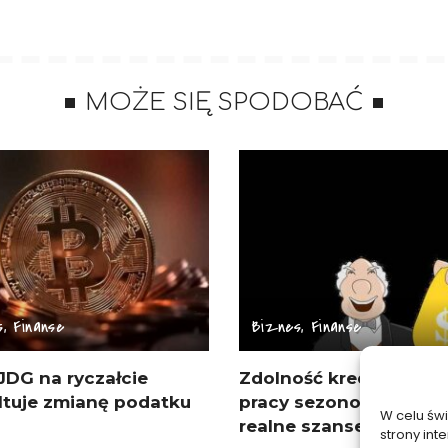
MOŻE SIĘ SPODOBAĆ
, Finanse
Biznes, Finanse
JDG na ryczałcie
Zdolność kredytowa p
ltuje zmianę podatku
pracy sezonowej za gra
W celu św
realne szanse
strony int