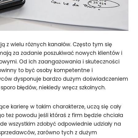
ją z wielu różnych kanałów. Często tym się
mają za zadanie poszukiwać nowych klientów i
owymi. Od ich zaangażowania i skuteczności
owinny to być osoby kompetentne i
awców dysponuje bardzo dużym doświadczeniem
sporo błędów, niekiedy wręcz szkolnych.
ące karierę w takim charakterze, uczą się cały
o też powodu jeśli któraś z firm będzie chciała
ede wszystkim zdobyć odpowiednie udziały na
 sprzedawców, zarówno tych z dużym