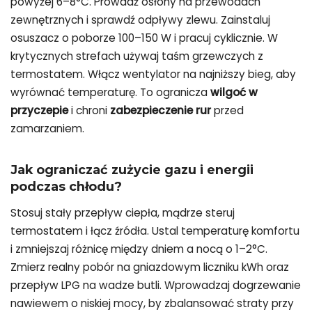
powyżej 6–8°C. Prowadź osłony na przewodach
zewnętrznych i sprawdź odpływy zlewu. Zainstaluj
osuszacz o poborze 100–150 W i pracuj cyklicznie. W
krytycznych strefach używaj taśm grzewczych z
termostatem. Włącz wentylator na najniższy bieg, aby
wyrównać temperaturę. To ogranicza
wilgoć w
przyczepie
i chroni
zabezpieczenie rur
przed
zamarzaniem.
Jak ograniczać zużycie gazu i energii
podczas chłodu?
Stosuj stały przepływ ciepła, mądrze steruj
termostatem i łącz źródła. Ustal temperaturę komfortu
i zmniejszaj różnicę między dniem a nocą o 1–2°C.
Zmierz realny pobór na gniazdowym liczniku kWh oraz
przepływ LPG na wadze butli. Wprowadzaj dogrzewanie
nawiewem o niskiej mocy, by zbalansować straty przy