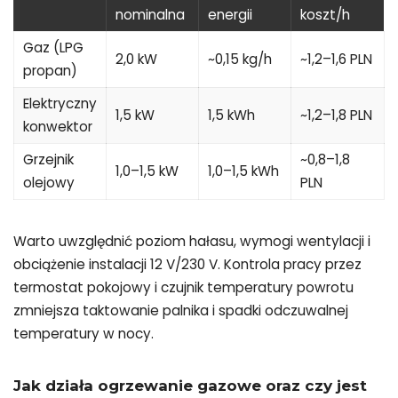
nominalna
energii
koszt/h
Gaz (LPG
2,0 kW
~0,15 kg/h
~1,2–1,6 PLN
propan)
Elektryczny
1,5 kW
1,5 kWh
~1,2–1,8 PLN
konwektor
Grzejnik
~0,8–1,8
1,0–1,5 kW
1,0–1,5 kWh
olejowy
PLN
Warto uwzględnić poziom hałasu, wymogi wentylacji i
obciążenie instalacji 12 V/230 V. Kontrola pracy przez
termostat pokojowy i czujnik temperatury powrotu
zmniejsza taktowanie palnika i spadki odczuwalnej
temperatury w nocy.
Jak działa ogrzewanie gazowe oraz czy jest