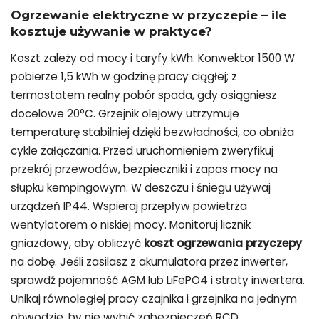
Ogrzewanie elektryczne
w przyczepie – ile
kosztuje używanie w praktyce?
Koszt zależy od mocy i taryfy kWh. Konwektor 1500 W
pobierze 1,5 kWh w godzinę pracy ciągłej; z
termostatem realny pobór spada, gdy osiągniesz
docelowe 20°C. Grzejnik olejowy utrzymuje
temperaturę stabilniej dzięki bezwładności, co obniża
cykle załączania. Przed uruchomieniem zweryfikuj
przekrój przewodów, bezpieczniki i zapas mocy na
słupku kempingowym. W deszczu i śniegu używaj
urządzeń IP44. Wspieraj przepływ powietrza
wentylatorem o niskiej mocy. Monitoruj licznik
gniazdowy, aby obliczyć
koszt ogrzewania przyczepy
na dobę. Jeśli zasilasz z akumulatora przez inwerter,
sprawdź pojemność AGM lub LiFePO4 i straty inwertera.
Unikaj równoległej pracy czajnika i grzejnika na jednym
obwodzie, by nie wybić zabezpieczeń RCD.