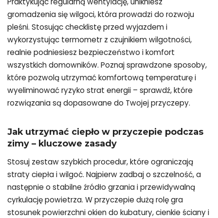
Praktykując regularną wentylację, unikniesz
gromadzenia się wilgoci, która prowadzi do rozwoju
pleśni. Stosując checklistę przed wyjazdem i
wykorzystując termometr z czujnikiem wilgotności,
realnie podniesiesz bezpieczeństwo i komfort
wszystkich domowników. Poznaj sprawdzone sposoby,
które pozwolą utrzymać komfortową temperaturę i
wyeliminować ryzyko strat energii – sprawdź, które
rozwiązania są dopasowane do Twojej przyczepy.
Jak
utrzymać ciepło w przyczepie podczas
zimy
– kluczowe zasady
Stosuj zestaw szybkich procedur, które ograniczają
straty ciepła i wilgoć. Najpierw zadbaj o szczelność, a
następnie o stabilne źródło grzania i przewidywalną
cyrkulację powietrza. W przyczepie dużą rolę gra
stosunek powierzchni okien do kubatury, cienkie ściany i