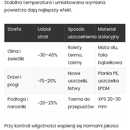
Stabilna temperatura i umiarkowana wymiana
powietrza dają najlepszy efekt.
Strefa
Udział
Sposób
Materiał
strat
uszczelnienia
izolacyjny
Rolety
Mata alu,
Okna i
~30–40%
termo,
folia
świetliki
taśmy
bąbelkowa
Nowe
Pianka PE,
Drzwi i
~15–20%
uszczelki,
uszczelka
progi
listwy
EPDM
Podłoga i
Tasma do
XPS 20–30
~20–25%
narożniki
przepustów
mm
Przy kontroli wilgotności wspieraj się normami jakości