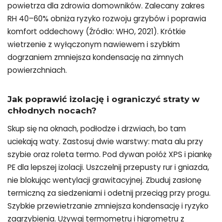
powietrza dla zdrowia domowników. Zalecany zakres
RH 40–60% obniża ryzyko rozwoju grzybów i poprawia
komfort oddechowy (Źródło: WHO, 2021). Krótkie
wietrzenie z wyłączonym nawiewem i szybkim
dogrzaniem zmniejsza kondensację na zimnych
powierzchniach.
Jak poprawić izolację i ograniczyć straty w
chłodnych nocach?
Skup się na oknach, podłodze i drzwiach, bo tam
uciekają waty. Zastosuj dwie warstwy: mata alu przy
szybie oraz roleta termo. Pod dywan połóż XPS i piankę
PE dla lepszej izolacji. Uszczelnij przepusty rur i gniazda,
nie blokując wentylacji grawitacyjnej. Zbuduj zasłonę
termiczną za siedzeniami i odetnij przeciąg przy progu.
Szybkie przewietrzanie zmniejsza kondensację i ryzyko
zagrzybienia. Używaj termometru i higrometru z