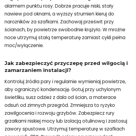
alarmem punktu rosy. Dobrze pracuje niski, stały
nawiew pod oknami, a wyższy strumień kieruj do
narożników za szafkami. Zachowaj prześwit przy
ścianach, by powietrze swobodnie krążyło. W mroźne
noce utrzymuj stałą temperaturę zamiast cykli pełna
moc/wyłączenie.
Jak zabezpieczyć przyczepę przed wilgocią i
zamarzaniem instalacji?
Kontroluj źródła pary i regularnie wymieniaj powietrze,
aby ograniczyć kondensację. Gotuj przy uchylonym
świetliku, susz odzież z dala od ścian, a materace
odsuń od zimnych przegród. Zmniejsza to ryzyko
zawilgocenia i rozwoju grzybów. Zabezpiecz rury
grzałkami niskiej mocy lub izolacją otulinową i zastosuj
zawory spustowe. Utrzymuj temperaturę w szafkach