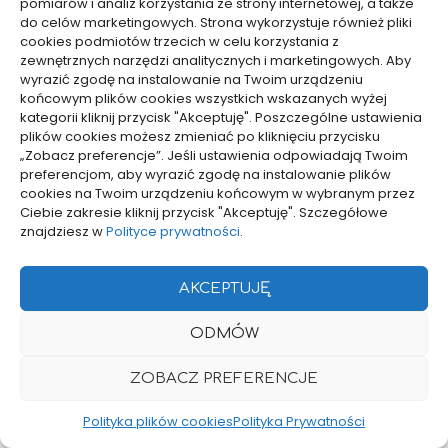
pomiarów i analiz korzystania ze strony internetowej, a także
do celów marketingowych. Strona wykorzystuje również pliki
cookies podmiotów trzecich w celu korzystania z
Dom, Ogród
Dom, Ogród
zewnętrznych narzędzi analitycznych i marketingowych. Aby
wyrazić zgodę na instalowanie na Twoim urządzeniu
Lite drewno na
Kiedy czyścić wymiennik
końcowym plików cookies wszystkich wskazanych wyżej
ogrzewaniu
ciepła rekuperatora
kategorii kliknij przycisk "Akceptuję". Poszczególne ustawienia
podłogowym: ocena
15/04/2026
plików cookies możesz zmieniać po kliknięciu przycisku
05/06/2026
„Zobacz preferencje”. Jeśli ustawienia odpowiadają Twoim
preferencjom, aby wyrazić zgodę na instalowanie plików
cookies na Twoim urządzeniu końcowym w wybranym przez
Ciebie zakresie kliknij przycisk "Akceptuję". Szczegółowe
znajdziesz w
Polityce prywatności
.
AKCEPTUJĘ
Dom, Ogród
Dom, Ogród
ODMÓW
Czy mech na ścianie
Jak opróżnić instalację
ZOBACZ PREFERENCJE
przyciąga insekty i pleśń
wodną przyczepy
– fakty, badania,
kempingowej przed zimą
Polityka plików cookies
Polityka Prywatności
profilaktyka
– skuteczne
zabezpieczenie