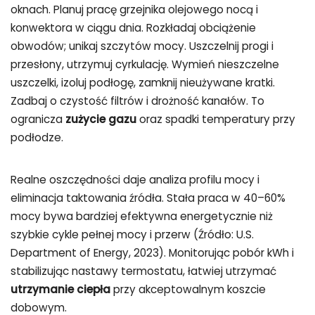
oknach. Planuj pracę grzejnika olejowego nocą i
konwektora w ciągu dnia. Rozkładaj obciążenie
obwodów; unikaj szczytów mocy. Uszczelnij progi i
przesłony, utrzymuj cyrkulację. Wymień nieszczelne
uszczelki, izoluj podłogę, zamknij nieużywane kratki.
Zadbaj o czystość filtrów i drożność kanałów. To
ogranicza
zużycie gazu
oraz spadki temperatury przy
podłodze.
Realne oszczędności daje analiza profilu mocy i
eliminacja taktowania źródła. Stała praca w 40–60%
mocy bywa bardziej efektywna energetycznie niż
szybkie cykle pełnej mocy i przerw (Źródło: U.S.
Department of Energy, 2023). Monitorując pobór kWh i
stabilizując nastawy termostatu, łatwiej utrzymać
utrzymanie ciepła
przy akceptowalnym koszcie
dobowym.