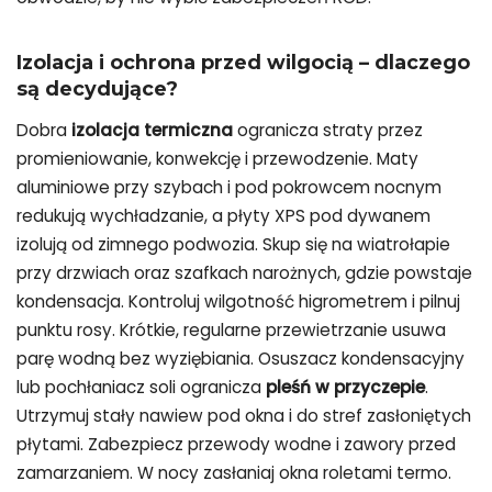
Izolacja i ochrona przed wilgocią – dlaczego
są decydujące?
Dobra
izolacja termiczna
ogranicza straty przez
promieniowanie, konwekcję i przewodzenie. Maty
aluminiowe przy szybach i pod pokrowcem nocnym
redukują wychładzanie, a płyty XPS pod dywanem
izolują od zimnego podwozia. Skup się na wiatrołapie
przy drzwiach oraz szafkach narożnych, gdzie powstaje
kondensacja. Kontroluj wilgotność higrometrem i pilnuj
punktu rosy. Krótkie, regularne przewietrzanie usuwa
parę wodną bez wyziębiania. Osuszacz kondensacyjny
lub pochłaniacz soli ogranicza
pleśń w przyczepie
.
Utrzymuj stały nawiew pod okna i do stref zasłoniętych
płytami. Zabezpiecz przewody wodne i zawory przed
zamarzaniem. W nocy zasłaniaj okna roletami termo.