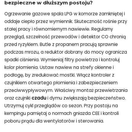
bezpieczne w dłuższym postoju?
Ogrzewanie gazowe spala LPG w komorze zamkniętej i
oddaje ciepło przez wymiennik. Skuteczność rośnie przy
stałej pracy i równomiernym nawiewie. Regularny
przegląd, szczelność przewodów i detektor CO chronią
przed ryzykiem. Butle z propanem pracują sprawnie
podczas mrozu, a reduktor dobrany do mocy ogranicza
spadki ciśnienia. Wymieniaj filtry powietrza i kontroluj
kolor płomienia. Ustaw nawiew na strefy okienne i
podłogę, by zredukować mostki. Włącz kontroler z
czujnikiem otwartego płomienia i zabezpieczeniem
przeciwwypływowym. Właściwy montaż przewietrzania
oraz czujniki
czadu
i dymu zwiększają bezpieczeństwo.
Utrzymuj cykl przeglądów co sezon. Przy postoju na
kempingu pamiętaj o normach gniazda CEE i kontroli
poboru prądu dla wentylatorów i sterowania.