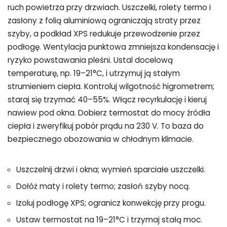
ruch powietrza przy drzwiach. Uszczelki, rolety termo i
zasłony z folią aluminiową ograniczają straty przez
szyby, a podkład XPS redukuje przewodzenie przez
podłogę. Wentylacja punktowa zmniejsza kondensację i
ryzyko powstawania pleśni. Ustal docelową
temperaturę, np. 19–21°C, i utrzymuj ją stałym
strumieniem ciepła. Kontroluj wilgotność higrometrem;
staraj się trzymać 40–55%. Włącz recyrkulację i kieruj
nawiew pod okna. Dobierz termostat do mocy źródła
ciepła i zweryfikuj pobór prądu na 230 V. To baza do
bezpiecznego obozowania w chłodnym klimacie.
Uszczelnij drzwi i okna; wymień sparciałe uszczelki.
Dołóż maty i rolety termo; zasłoń szyby nocą.
Izoluj podłogę XPS; ogranicz konwekcję przy progu.
Ustaw termostat na 19–21°C i trzymaj stałą moc.