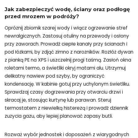
Jak zabezpieczyć wodę, ściany oraz podłogę
przed mrozem w podróży?
Opróżnij zbiornik szarej wody i włącz ogrzewanie stref
newralgicznych. Zastosuj otuliny na przewody i osłony
przy zaworach. Prowadź ciepłe kanały przy ścianach i
pod łóżkami, by zdjąć zimno z narożników. Rozłóż dywan
z pianką PE na XPS i uszczelnij progi taśmą. Zasłoń okna
roletami termo, a świetliki okryj matami alu. Utrzymuj
delikatny nawiew pod szyby, by ograniczyć
kondensację. W kabinie gotuj przy uchylonym świetliku.
Sprawdzaj czasy dogrzewania przy otwarciu drzwi i
skracaj je, stosując kurtynę lub parawan. Steruj
termostatem z niewielką histerezą i prowadź dziennik
zużycia gazu, aby lepiej planować zapasy butli.
Rozważ wybór jednostek i doposażeń z wiarygodnych