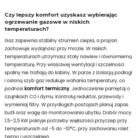
Czy lepszy komfort uzyskasz wybierając
ogrzewanie gazowe w niskich
temperaturach?
Gaz zapewnia stabilny strumień ciepła, a propan
zachowuje wydajność przy mrozie. W niskich
temperaturach utrzymasz stały nawiew i równomierną
temperaturę. Przy właściwej wentylacji i szczelności
spaliny nie trafiają do kabiny. W parze z izolacją podłogi
i osłoną szyb gaz redukuje wahania temperatury, co
podnosi
komfort termiczny
. Jednocześnie pamiętaj o
czujnikach CO i dymu. Kontroluj reduktor, przewody i
wymieniaj filtry. W przydługich postojach planuj zapas
butli oraz wagę do monitorowania ubytku. Dobór mocy
1,5–2,5 kW pokryje potrzeby większości przyczep przy
temperaturach od -5 do -10°C, przy zachowaniu rolet
termo i uszczelnień.