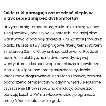
Jakie triki pomagają oszczędzać ciepło w
przyczepie zimą bez dyskomfortu?
Utrzymuj stałą temperaturę, minimalnie niższą w nocy.
Kieruj nawiewy pod szyby i w narożniki. Zasłaniaj okna
warstwowo, a podłogę docieplaj XPS. Zastosuj dywan z
pianką PE oraz listwy przyprogowe. Steruj termostatem
z histerezą 0,5–1,0°C, by uniknąć taktowania. Rozdziel
obciążenia elektryczne na dwa obwody. Używaj
wentylatora niskomocowego do mieszania powietrza.
Monitoruj wilgotność i pracę osuszacza cyklicznie.
Włącz małe
dogrzewanie
w strefach zimnych, zamiast
podnoszenia temperatury w całym wnętrzu. Regularne
czyszczenie filtrów i sprawna cyrkulacja powietrza
obniżają koszt w kWh, a właściwa izolacja ogranicza
pracę źródeł ciepła o wiele godzin.