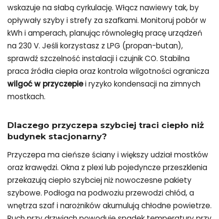
wskazuje na słabą cyrkulację. Włącz nawiewy tak, by
opływały szyby i strefy za szafkami. Monitoruj pobór w
kWh i amperach, planując równoległą pracę urządzeń
na 230 V. Jeśli korzystasz z LPG (propan-butan),
sprawdź szczelność instalacji i czujnik CO. Stabilna
praca źródła ciepła oraz kontrola wilgotności ogranicza
wilgoć w przyczepie
i ryzyko kondensacji na zimnych
mostkach.
Dlaczego przyczepa szybciej traci ciepło niż
budynek stacjonarny?
Przyczepa ma cieńsze ściany i większy udział mostków
oraz krawędzi. Okna z plexi lub pojedyncze przeszklenia
przekazują ciepło szybciej niż nowoczesne pakiety
szybowe. Podłoga na podwoziu przewodzi chłód, a
wnętrza szaf i narożników akumulują chłodne powietrze.
Ruch przy drzwiach powoduje spadek temperatury przy