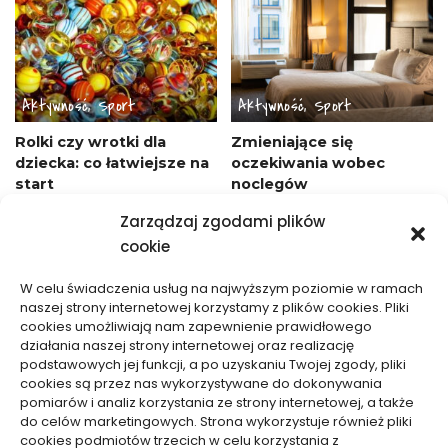
Aktywność, Sport
Aktywność, Sport
Rolki czy wrotki dla
Zmieniające się
dziecka: co łatwiejsze na
oczekiwania wobec
start
noclegów
28/04/2026
18/01/2026
Zarządzaj zgodami plików
cookie
W celu świadczenia usług na najwyższym poziomie w ramach
naszej strony internetowej korzystamy z plików cookies. Pliki
cookies umożliwiają nam zapewnienie prawidłowego
działania naszej strony internetowej oraz realizację
podstawowych jej funkcji, a po uzyskaniu Twojej zgody, pliki
Aktywność, Sport
Aktywność, Sport
cookies są przez nas wykorzystywane do dokonywania
pomiarów i analiz korzystania ze strony internetowej, a także
Jak wybrać damski strój
Jak pakować odzież na
do celów marketingowych. Strona wykorzystuje również pliki
cookies podmiotów trzecich w celu korzystania z
sportowy zapewniający
camping? Sprawdź trik,