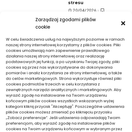
stresu
20/04/2026
Zarządzaj zgodami plików
cookie
W celu świadczenia usług na najwyższym poziomie w ramach
naszej strony internetowej korzystamy z plików cookies. Pliki
cookies umożliwiają nam zapewnienie prawidłowego
działania naszej strony internetowej oraz realizację
Usługi
Usługi
podstawowych jej funkcji, a po uzyskaniu Twojej zgody, pliki
cookies są przez nas wykorzystywane do dokonywania
Jak ocenić ryzyko przed
Od czego zależy wycena
pomiarów i analiz korzystania ze strony internetowej, a także
sprawą karną, by nie
tłumaczenia
do celów marketingowych. Strona wykorzystuje również pliki
cookies podmiotów trzecich w celu korzystania z
działać impulsywnie
symultanicznego –
zewnętrznych narzędzi analitycznych i marketingowych. Aby
konkretne czynniki
18/04/2026
wyrazić zgodę na instalowanie na Twoim urządzeniu
15/01/2026
końcowym plików cookies wszystkich wskazanych wyżej
kategorii kliknij przycisk "Akceptuję". Poszczególne ustawienia
plików cookies możesz zmieniać po kliknięciu przycisku
WCZYTAJ WIĘCEJ
„Zobacz preferencje”. Jeśli ustawienia odpowiadają Twoim
preferencjom, aby wyrazić zgodę na instalowanie plików
cookies na Twoim urządzeniu końcowym w wybranym przez