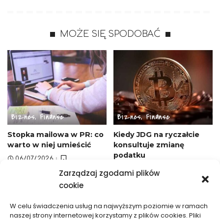
MOŻE SIĘ SPODOBAĆ
Biznes, Finanse
Biznes, Finanse
Stopka mailowa w PR: co
Kiedy JDG na ryczałcie
warto w niej umieścić
konsultuje zmianę
podatku
06/07/2026
21/06/2026
Zarządzaj zgodami plików
cookie
W celu świadczenia usług na najwyższym poziomie w ramach
naszej strony internetowej korzystamy z plików cookies. Pliki