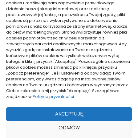
cookies umożliwiają nam zapewnienie prawidłowego
działania naszej strony internetowej oraz realizację
podstawowych jej funkcji, a po uzyskaniu Twojej zgody, pliki
Biznes, Finanse
Biznes, Finanse
cookies są przez nas wykorzystywane do dokonywania
pomiarów i analiz korzystania ze strony internetowej, a także
Zdolność kredytowa przy
Jak obliczyć wartość
do celów marketingowych. Strona wykorzystuje również pliki
cookies podmiotów trzecich w celu korzystania z
pracy sezonowej za
klienta LTV w firmie –
zewnętrznych narzędzi analitycznych i marketingowych. Aby
granicą – realne szanse
wzory i przykłady
wyrazić zgodę na instalowanie na Twoim urządzeniu
04/03/2026
05/02/2026
końcowym plików cookies wszystkich wskazanych wyżej
kategorii kliknij przycisk "Akceptuję". Poszczególne ustawienia
plików cookies możesz zmieniać po kliknięciu przycisku
WCZYTAJ WIĘCEJ
„Zobacz preferencje”. Jeśli ustawienia odpowiadają Twoim
preferencjom, aby wyrazić zgodę na instalowanie plików
cookies na Twoim urządzeniu końcowym w wybranym przez
Ciebie zakresie kliknij przycisk "Akceptuję". Szczegółowe
znajdziesz w
Polityce prywatności
.
pozyjonowanie lokalne
AKCEPTUJĘ
Projekty domów Rzeszów
ODMÓW
POLITYKA PRYWATNOŚCI
POLITYKA PLIKÓW COOKIES (EU)