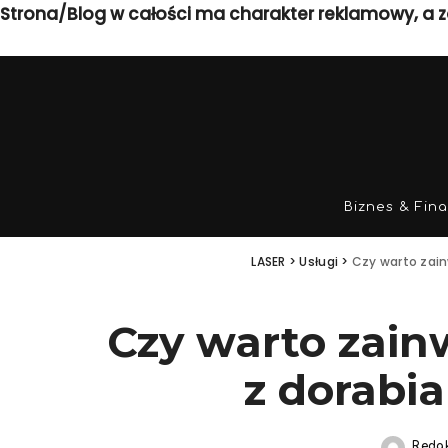
Strona/Blog w całości ma charakter reklamowy, a z
Biznes & Fin
LASER
>
Usługi
>
Czy warto zai
Czy warto zai
z dorabi
Reda