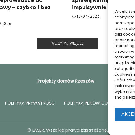
awy – szybko i bez
impulsywnie
W celu św
strony int
18/04/2026
nam zapew
/2026
oraz reali
pliki coo
analiz kor
WCZYTAJ WIĘCEJ
marketing
trzecich w
marketing
urządzeni
kategorii 
cookies mo
Jeśli ust
Projekty domów Rzeszów
instalowa
wybranym p
znajdzies
POLITYKA PRYWATNOŚCI
POLITYKA PLIKÓW COOKIES (EU)
AKCE
© LASER. Wszelkie prawa zastrzeżone.