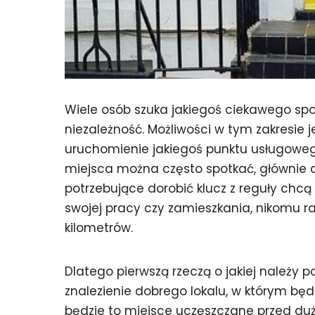
Wiele osób szuka jakiegoś ciekawego sp
niezależność. Możliwości w tym zakresie je
uruchomienie jakiegoś punktu usługoweg
miejsca można często spotkać, głównie d
potrzebujące dorobić klucz z reguły chcą 
swojej pracy czy zamieszkania, nikomu ra
kilometrów.
Dlatego pierwszą rzeczą o jakiej należy p
znalezienie dobrego lokalu, w którym będzi
będzie to miejsce uczęszczane przed dużą