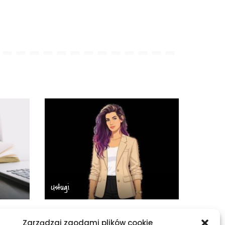
Usługi
ed
Od czego zależy wycena
Zarządzaj zgodami plików cookie
iałać
tłumaczenia