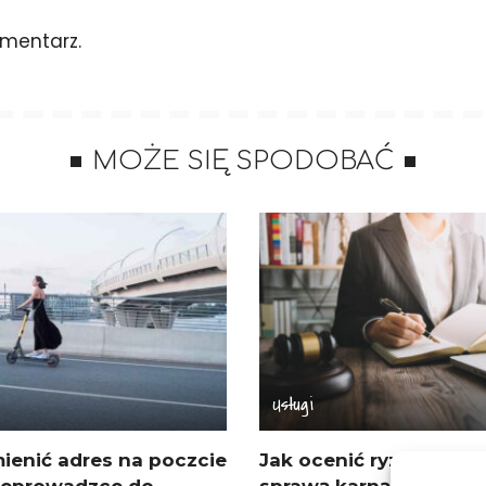
mentarz.
MOŻE SIĘ SPODOBAĆ
Usługi
ienić adres na poczcie
Jak ocenić ryzyko prz
zeprowadzce do
sprawą karną, by nie dz