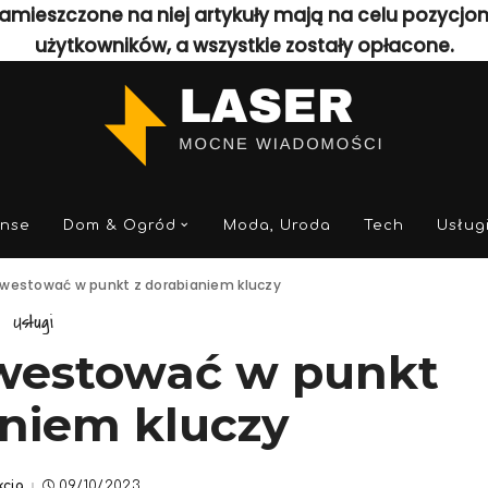
amieszczone na niej artykuły mają na celu pozycjo
użytkowników, a wszystkie zostały opłacone.
anse
Dom & Ogród
Moda, Uroda
Tech
Usług
nwestować w punkt z dorabianiem kluczy
Usługi
nwestować w punkt
aniem kluczy
kcja
09/10/2023