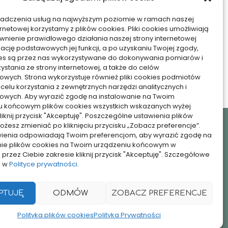
symultanicznego –
iadczenia usług na najwyższym poziomie w ramach naszej
konkretne czynniki
ernetowej korzystamy z plików cookies. Pliki cookies umożliwiają
nienie prawidłowego działania naszej strony internetowej
15/01/2026
zację podstawowych jej funkcji, a po uzyskaniu Twojej zgody,
kies są przez nas wykorzystywane do dokonywania pomiarów i
zystania ze strony internetowej, a także do celów
owych. Strona wykorzystuje również pliki cookies podmiotów
 celu korzystania z zewnętrznych narzędzi analitycznych i
owych. Aby wyrazić zgodę na instalowanie na Twoim
u końcowym plików cookies wszystkich wskazanych wyżej
kliknij przycisk "Akceptuję". Poszczególne ustawienia plików
żesz zmieniać po kliknięciu przycisku „Zobacz preferencje”.
awienia odpowiadają Twoim preferencjom, aby wyrazić zgodę na
nie plików cookies na Twoim urządzeniu końcowym w
rzez Ciebie zakresie kliknij przycisk "Akceptuję". Szczegółowe
z w
Polityce prywatności
.
PTUJĘ
ODMÓW
ZOBACZ PREFERENCJE
Polityka plików cookies
Polityka Prywatności