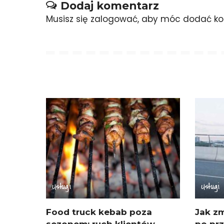
Dodaj komentarz
Musisz się
zalogować
, aby móc dodać ko
Usługi
Usługi
Food truck kebab poza
Jak zm
sezonem: ruch klientów
po pr