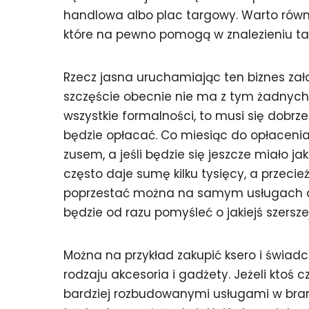
handlowa albo plac targowy. Warto równ
które na pewno pomogą w znalezieniu ta
Rzecz jasna uruchamiając ten biznes zało
szczęście obecnie nie ma z tym żadnych 
wszystkie formalności, to musi się dobrz
będzie opłacać. Co miesiąc do opłacenia
zusem, a jeśli będzie się jeszcze miało ja
często daje sumę kilku tysięcy, a przecież
poprzestać można na samym usługach dor
będzie od razu pomyśleć o jakiejś szerszej
Można na przykład zakupić ksero i świad
rodzaju akcesoria i gadżety. Jeżeli ktoś c
bardziej rozbudowanymi usługami w bra