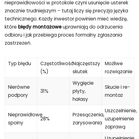
nieprawidłowości w protokole czyni usunięcie usterek
znacznie trudniejszym – tutaj liczy się precyzja języka
technicznego. Każdy inwestor powinien mieć wiedzę,
które
błędy montażowe
uprawniają do odrzucenia
odbioru i jak przebiega proces formalny zgłaszania
zastrzeżeń.
Typ błędu
Częstotliwość
Najczęstszy
Możliwe
(%)
skutek
rozwiązanie
Wygięcie
Nierówne
Skucie i re-
31%
płyty,
podpory
montaż
hałasy
Uszczelnienie,
Nieprawidłowe
Przesączenia,
28%
uzupełnienie
spoiny
zarysowania
zaprawą
Uzupełnienie