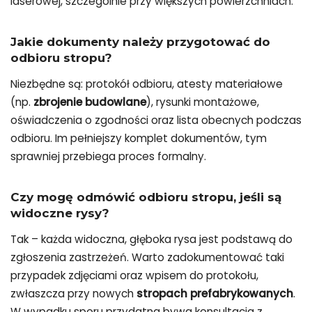
laserowej, szczególnie przy większych powierzchniach.
Jakie dokumenty należy przygotować do
odbioru stropu?
Niezbędne są: protokół odbioru, atesty materiałowe
(np.
zbrojenie budowlane
), rysunki montażowe,
oświadczenia o zgodności oraz lista obecnych podczas
odbioru. Im pełniejszy komplet dokumentów, tym
sprawniej przebiega proces formalny.
Czy mogę odmówić odbioru stropu, jeśli są
widoczne rysy?
Tak – każda widoczna, głęboka rysa jest podstawą do
zgłoszenia zastrzeżeń. Warto zadokumentować taki
przypadek zdjęciami oraz wpisem do protokołu,
zwłaszcza przy nowych
stropach prefabrykowanych
.
W wypadku sporu przydatna bywa konsultacja z