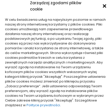
11/02/2026
Zarządzaj zgodami plików
cookie
W celu świadczenia usług na najwyższym poziomie w ramach
naszej strony internetowej korzystamy z plików cookies. Pliki
cookies umożliwiają nam zapewnienie prawidłowego
działania naszej strony internetowej oraz realizację
podstawowych jej funkcji, a po uzyskaniu Twojej zgody, pliki
Budownictwo, Przemysł
Budownictwo, Przemysł
cookies są przez nas wykorzystywane do dokonywania
pomiarów i analiz korzystania ze strony internetowej, a także
Czym zabezpieczyć
Podłoga w łazience bez
do celów marketingowych. Strona wykorzystuje również pliki
cookies podmiotów trzecich w celu korzystania z
beton na balkonie przed
płytek – trwałość, koszty,
zewnętrznych narzędzi analitycznych i marketingowych. Aby
wodą – trwały efekt
inspiracje
wyrazić zgodę na instalowanie na Twoim urządzeniu
09/01/2026
19/12/2025
końcowym plików cookies wszystkich wskazanych wyżej
kategorii kliknij przycisk "Akceptuję". Poszczególne ustawienia
plików cookies możesz zmieniać po kliknięciu przycisku
WCZYTAJ WIĘCEJ
„Zobacz preferencje”. Jeśli ustawienia odpowiadają Twoim
preferencjom, aby wyrazić zgodę na instalowanie plików
cookies na Twoim urządzeniu końcowym w wybranym przez
Ciebie zakresie kliknij przycisk "Akceptuję". Szczegółowe
pozyjonowanie lokalne
znajdziesz w
Polityce prywatności
.