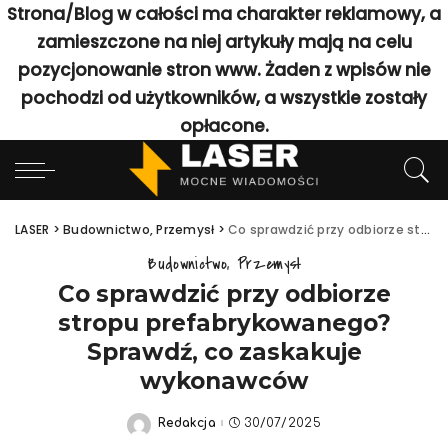
Strona/Blog w całości ma charakter reklamowy, a
zamieszczone na niej artykuły mają na celu
pozycjonowanie stron www. Żaden z wpisów nie
pochodzi od użytkowników, a wszystkie zostały
opłacone.
LASER
>
Budownictwo, Przemysł
>
Co sprawdzić przy odbiorze stropu prefabrykowanego? Sprawdź, co zaskakuje wykonawców
Budownictwo, Przemysł
Co sprawdzić przy odbiorze
stropu prefabrykowanego?
Sprawdź, co zaskakuje
wykonawców
Redakcja
30/07/2025
Posted
by