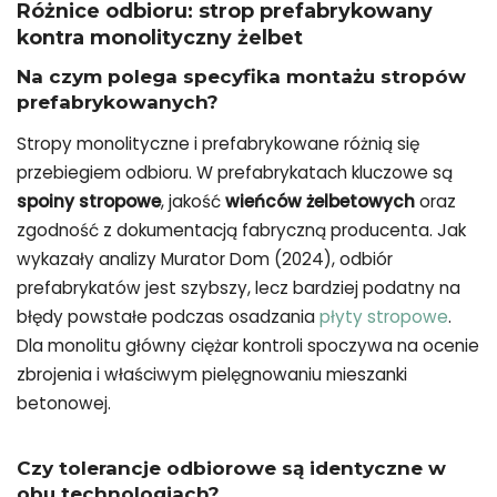
Różnice odbioru: strop prefabrykowany
kontra monolityczny żelbet
Na czym polega specyfika montażu stropów
prefabrykowanych?
Stropy monolityczne i prefabrykowane różnią się
przebiegiem odbioru. W prefabrykatach kluczowe są
spoiny stropowe
, jakość
wieńców żelbetowych
oraz
zgodność z dokumentacją fabryczną producenta. Jak
wykazały analizy Murator Dom (2024), odbiór
prefabrykatów jest szybszy, lecz bardziej podatny na
błędy powstałe podczas osadzania
płyty stropowe
.
Dla monolitu główny ciężar kontroli spoczywa na ocenie
zbrojenia i właściwym pielęgnowaniu mieszanki
betonowej.
Czy tolerancje odbiorowe są identyczne w
obu technologiach?