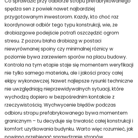
Co sprawdzić przy odbiorze stropu prefabrykowanego
spędza sen z powiek nawet najbardziej
przygotowanym inwestorom. Każdy, kto choć raz
koordynował odbiór tego typu konstrukcji, wie, że
drobiazgowe podejście potrafi oszczędzić ogrom
stresu. Z pozoru błaha drobiazg w postaci
niewyrównanej spoiny czy minimalnej różnicy w
poziomie bywa zarzewiem sporów na placu budowy.
Kontrola na tym etapie staje się momentem weryfikacji
nie tylko samego materiału, ale i jakości pracy całej
ekipy wykonawczej. Nawet najlepsze rysunki techniczne
nie uwzględniają nieprzewidywalnych sytuacji, które
wychodzą dopiero w bezpośrednim kontakcie z
rzeczywistością. Wychwycenie błędów podczas
odbioru stropu prefabrykowanego bywa momentem
granicznym – tu decyduje się trwałość całej konstrukcji i
komfort użytkowania budynku. Warto więc rozumieć, jak
powinno przebiegać sprawdzanie stropów