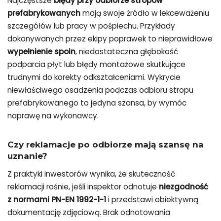
Najczęstsze
błędy przy odbiorze stropów
prefabrykowanych
mają swoje źródło w lekceważeniu
szczegółów lub pracy w pośpiechu. Przykłady
dokonywanych przez ekipy poprawek to nieprawidłowe
wypełnienie spoin
, niedostateczna głębokość
podparcia płyt lub błędy montażowe skutkujące
trudnymi do korekty odkształceniami. Wykrycie
niewłaściwego osadzenia podczas odbioru stropu
prefabrykowanego to jedyna szansa, by wymóc
naprawę na wykonawcy.
Czy reklamacje po odbiorze mają szansę na
uznanie?
Z praktyki inwestorów wynika, że skuteczność
reklamacji rośnie, jeśli inspektor odnotuje
niezgodność
z normami PN-EN 1992-1-1
i przedstawi obiektywną
dokumentację zdjęciową. Brak odnotowania