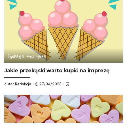
Edukacja, Rozrywka
Jakie przekąski warto kupić na imprezę
autor
Redakcja
27/04/2023
Posted
by