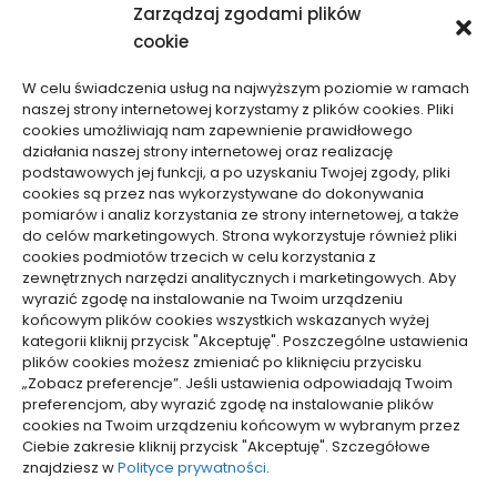
Zarządzaj zgodami plików
cookie
W celu świadczenia usług na najwyższym poziomie w ramach
naszej strony internetowej korzystamy z plików cookies. Pliki
cookies umożliwiają nam zapewnienie prawidłowego
działania naszej strony internetowej oraz realizację
ARTYKUŁ SPONSOROWANY
Edukacja, Rozrywka
podstawowych jej funkcji, a po uzyskaniu Twojej zgody, pliki
cookies są przez nas wykorzystywane do dokonywania
pomiarów i analiz korzystania ze strony internetowej, a także
Jakim sposobem wyprawić fajne przyjęcie
do celów marketingowych. Strona wykorzystuje również pliki
urodzinowe dla dziecka?
cookies podmiotów trzecich w celu korzystania z
zewnętrznych narzędzi analitycznych i marketingowych. Aby
autor
Redakcja
22/12/2022
wyrazić zgodę na instalowanie na Twoim urządzeniu
Posted
by
końcowym plików cookies wszystkich wskazanych wyżej
kategorii kliknij przycisk "Akceptuję". Poszczególne ustawienia
…
1
3
4
plików cookies możesz zmieniać po kliknięciu przycisku
„Zobacz preferencje”. Jeśli ustawienia odpowiadają Twoim
preferencjom, aby wyrazić zgodę na instalowanie plików
cookies na Twoim urządzeniu końcowym w wybranym przez
Ciebie zakresie kliknij przycisk "Akceptuję". Szczegółowe
pozyjonowanie lokalne
znajdziesz w
Polityce prywatności
.